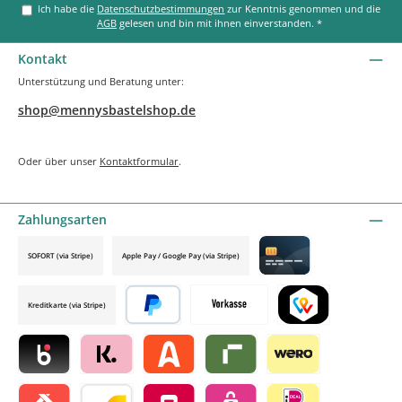
Ich habe die
Datenschutzbestimmungen
zur Kenntnis genommen und die
AGB
gelesen und bin mit ihnen einverstanden.
*
Kontakt
Unterstützung und Beratung unter:
shop@mennysbastelshop.de
Oder über unser
Kontaktformular
.
Zahlungsarten
SOFORT (via Stripe)
Apple Pay / Google Pay (via Stripe)
Credit card by mollie
Kreditkarte (via Stripe)
Später bezahlen
Vorkasse
TWINT by mollie
Blik by mollie
Klarna by mollie
Alma by mollie
Riverty by mollie
Wero