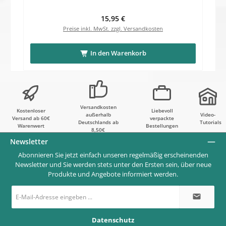
Regulärer Preis:
15,95 €
Preise inkl. MwSt. zzgl. Versandkosten
In den Warenkorb
Versandkosten
Kostenloser
Liebevoll
außerhalb
Video-
Versand ab 60€
verpackte
Deutschlands ab
Tutorials
Warenwert
Bestellungen
8,50€
Newsletter
Abonnieren Sie jetzt einfach unseren regelmäßig erscheinenden
Newsletter und Sie werden stets unter den Ersten sein, über neue
Produkte und Angebote informiert werden.
E-
Mail-
Adresse
*
Datenschutz