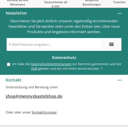
Deutschlands ab
Tutorials
Warenwert
Bestellungen
8,50€
Newsletter
Abonnieren Sie jetzt einfach unseren regelmäßig erscheinenden
Newsletter und Sie werden stets unter den Ersten sein, über neue
Produkte und Angebote informiert werden.
E-
Mail-
Adresse
*
Datenschutz
Ich habe die
Datenschutzbestimmungen
zur Kenntnis genommen und die
AGB
gelesen und bin mit ihnen einverstanden.
*
Kontakt
Unterstützung und Beratung unter:
shop@mennysbastelshop.de
Oder über unser
Kontaktformular
.