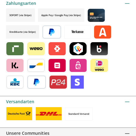
Zahlungsarten
SOFORT (via Stripe)
Apple Pay / Google Pay (via Stripe)
Credit card by mollie
Kreditkarte (via Stripe)
Später bezahlen
Vorkasse
Alma by mollie
Riverty by mollie
Wero
Satispay by mollie
TWINT by mollie
Blik by mollie
Klarna by mollie
Bancontact by mollie
Belfius by mollie
eps by mollie
iDEAL by mollie
KBC/CBC Payment Button by mollie
PayPal
Przelewy24 by mollie
Online zahlen
Versandarten
Standard Versand
Benutzerdefiniertes Bild 1
Benutzerdefiniertes Bild 2
Unsere Communities