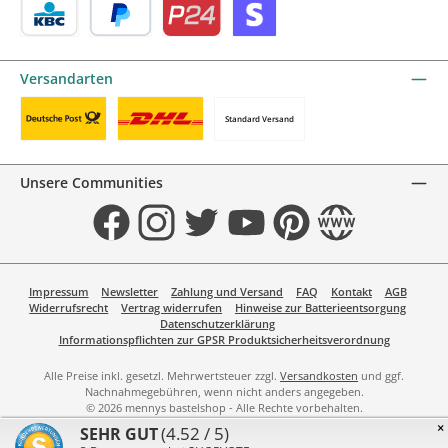
KBC/CBC Payment Button by mollie
PayPal
Przelewy24 by mollie
Online zahlen
Versandarten
Standard Versand
Benutzerdefiniertes Bild 1
Benutzerdefiniertes Bild 2
Unsere Communities
Facebook
Instagram
Twitter
YouTube
Pinterest
Website
Impressum
Newsletter
Zahlung und Versand
FAQ
Kontakt
AGB
Widerrufsrecht
Vertrag widerrufen
Hinweise zur Batterieentsorgung
Datenschutzerklärung
Informationspflichten zur GPSR Produktsicherheitsverordnung
Alle Preise inkl. gesetzl. Mehrwertsteuer zzgl.
Versandkosten
und ggf.
Nachnahmegebühren, wenn nicht anders angegeben.
© 2026 mennys bastelshop - Alle Rechte vorbehalten.
×
(4.52 / 5)
SEHR GUT