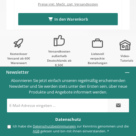
Preise inkl. MwSt. zzgl. Versandkosten
In den Warenkorb
Versandkosten
Kostenloser
Liebevoll
außerhalb
Video-
Versand ab 60€
verpackte
Deutschlands ab
Tutorials
Warenwert
Bestellungen
8,50€
Newsletter
Abonnieren Sie jetzt einfach unseren regelmäßig erscheinenden
Newsletter und Sie werden stets unter den Ersten sein, über neue
Produkte und Angebote informiert werden.
E-
Mail-
Adresse
*
Datenschutz
Ich habe die
Datenschutzbestimmungen
zur Kenntnis genommen und die
AGB
gelesen und bin mit ihnen einverstanden.
*