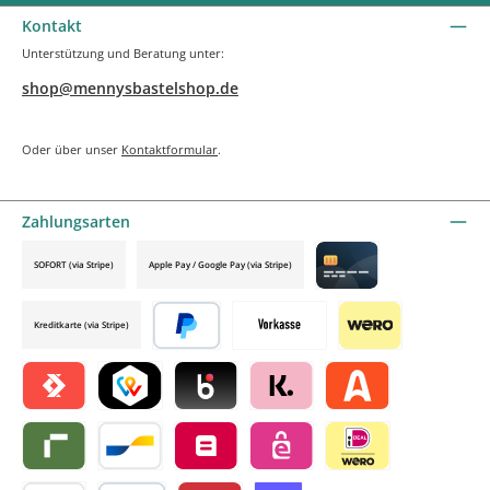
Kontakt
Unterstützung und Beratung unter:
shop@mennysbastelshop.de
Oder über unser
Kontaktformular
.
Zahlungsarten
SOFORT (via Stripe)
Apple Pay / Google Pay (via Stripe)
Credit card by mollie
Kreditkarte (via Stripe)
Später bezahlen
Vorkasse
Wero
Satispay by mollie
TWINT by mollie
Blik by mollie
Klarna by mollie
Alma by mollie
Riverty by mollie
Bancontact by mollie
Belfius by mollie
eps by mollie
iDEAL by mollie