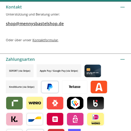
Kontakt
Unterstützung und Beratung unter:
shop@mennysbastelshop.de
Oder über unser
Kontaktformular
.
Zahlungsarten
SOFORT (via Stripe)
Apple Pay / Google Pay (via Stripe)
Credit card by mollie
Kreditkarte (via Stripe)
Später bezahlen
Vorkasse
Alma by mollie
Riverty by mollie
Wero
Satispay by mollie
TWINT by mollie
Blik by mollie
Klarna by mollie
Bancontact by mollie
Belfius by mollie
eps by mollie
iDEAL by mollie