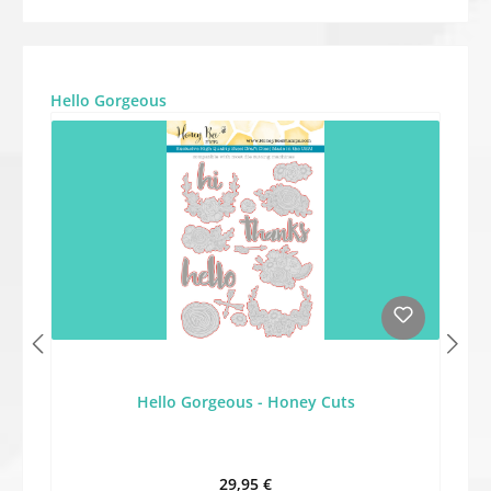
Produktgalerie überspringen
Hello Gorgeous
Hello Gorgeous - Honey Cuts
Regulärer Preis:
29,95 €