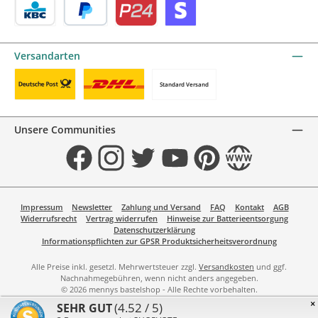
KBC/CBC Payment Button by mollie
PayPal
Przelewy24 by mollie
Online zahlen
Versandarten
Standard Versand
Benutzerdefiniertes Bild 1
Benutzerdefiniertes Bild 2
Unsere Communities
Facebook
Instagram
Twitter
YouTube
Pinterest
Website
Impressum
Newsletter
Zahlung und Versand
FAQ
Kontakt
AGB
Widerrufsrecht
Vertrag widerrufen
Hinweise zur Batterieentsorgung
Datenschutzerklärung
Informationspflichten zur GPSR Produktsicherheitsverordnung
Alle Preise inkl. gesetzl. Mehrwertsteuer zzgl.
Versandkosten
und ggf.
Nachnahmegebühren, wenn nicht anders angegeben.
© 2026 mennys bastelshop - Alle Rechte vorbehalten.
×
(4.52 / 5)
SEHR GUT