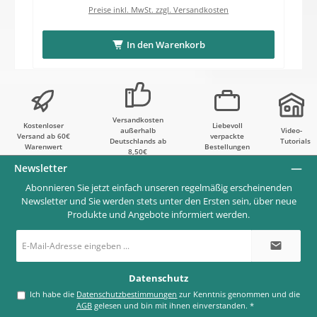
Preise inkl. MwSt. zzgl. Versandkosten
In den Warenkorb
Versandkosten
Kostenloser
Liebevoll
außerhalb
Video-
Versand ab 60€
verpackte
Deutschlands ab
Tutorials
Warenwert
Bestellungen
8,50€
Newsletter
Abonnieren Sie jetzt einfach unseren regelmäßig erscheinenden
Newsletter und Sie werden stets unter den Ersten sein, über neue
Produkte und Angebote informiert werden.
E-
Mail-
Adresse
*
Datenschutz
Ich habe die
Datenschutzbestimmungen
zur Kenntnis genommen und die
AGB
gelesen und bin mit ihnen einverstanden.
*