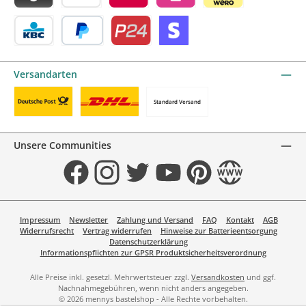
Blik by mollie
Bancontact by mollie
Belfius by mollie
eps by mollie
iDEAL by mollie
KBC/CBC Payment Button by mollie
PayPal
Przelewy24 by mollie
Online zahlen
Versandarten
Standard Versand
Benutzerdefiniertes Bild 1
Benutzerdefiniertes Bild 2
Unsere Communities
Facebook
Instagram
Twitter
YouTube
Pinterest
Website
Impressum
Newsletter
Zahlung und Versand
FAQ
Kontakt
AGB
Widerrufsrecht
Vertrag widerrufen
Hinweise zur Batterieentsorgung
Datenschutzerklärung
Informationspflichten zur GPSR Produktsicherheitsverordnung
Alle Preise inkl. gesetzl. Mehrwertsteuer zzgl.
Versandkosten
und ggf.
Nachnahmegebühren, wenn nicht anders angegeben.
© 2026 mennys bastelshop - Alle Rechte vorbehalten.