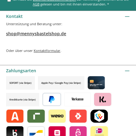
AGB
gelesen und bin mit ihnen einverstanden.
*
Kontakt
Unterstützung und Beratung unter:
shop@mennysbastelshop.de
Oder über unser
Kontaktformular
.
Zahlungsarten
SOFORT (via Stripe)
Apple Pay / Google Pay (via Stripe)
Credit card by mollie
Kreditkarte (via Stripe)
Später bezahlen
Vorkasse
Klarna by mollie
Alma by mollie
Riverty by mollie
Wero
Satispay by mollie
TWINT by mollie