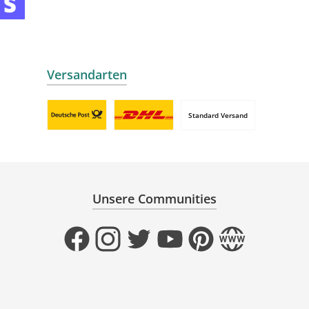
mollie
 by mollie
nline zahlen
Versandarten
Standard Versand
Benutzerdefiniertes Bild 1
Benutzerdefiniertes Bild 2
Unsere Communities
Facebook
Instagram
Twitter
YouTube
Pinterest
Website