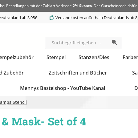
bei Bestellungen mit der Zahlart Vorkasse
2% Skonto
. Der Gutscheincode dafür 
eutschland ab 3,95€
Versandkosten außerhalb Deutschlands ab 8
tempelzubehör
Stempel
Stanzen/Dies
Farbe
d Zubehör
Zeitschriften und Bücher
Sa
Mennys Bastelshop - YouTube Kanal
D
amps Stencil
 & Mask- Set of 4