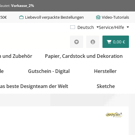
lautet:
Vorkasse_2%
,50€
Liebevoll verpackte Bestellungen
Video-Tutorials
Deutsch
Service/Hilfe
0,00 €
n und Zubehör
Papier, Cardstock und Dekoration
le
Gutschein - Digital
Hersteller
as beste Designteam der Welt
Sketche