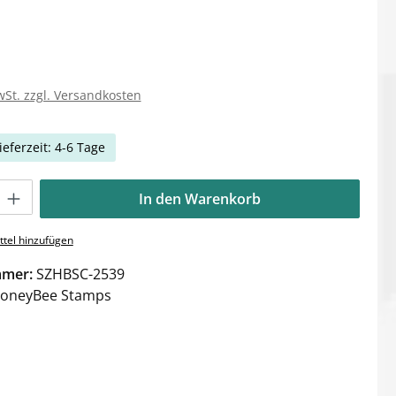
wSt. zzgl. Versandkosten
ieferzeit: 4-6 Tage
Gib den gewünschten Wert ein oder benutze die Schaltflächen um die Anzahl zu e
In den Warenkorb
tel hinzufügen
mmer:
SZHBSC-2539
oneyBee Stamps