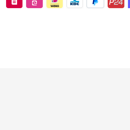
Belfius by mollie
eps by mollie
iDEAL by mollie
KBC/CBC Payment Button by 
PayPal
Przelewy24
O