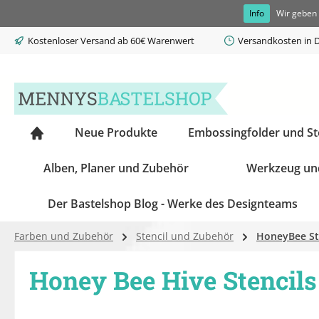
Info
Wir geben 
springen
Zur Hauptnavigation springen
Kostenloser Versand ab 60€ Warenwert
Versandkosten in D
Neue Produkte
Embossingfolder und S
Alben, Planer und Zubehör
Werkzeug un
Der Bastelshop Blog - Werke des Designteams
Farben und Zubehör
Stencil und Zubehör
HoneyBee St
Honey Bee Hive Stencils