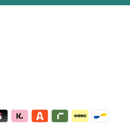
lie
 by mollie
Klarna by mollie
Alma by mollie
Riverty by mollie
Wero
Bancontact by mo