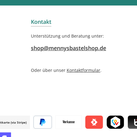
Kontakt
Unterstützung und Beratung unter:
shop@mennysbastelshop.de
Oder über unser
Kontaktformular
.
itkarte (via Stripe)
 mollie
Später bezahlen
Vorkasse
Satispay by mollie
TWINT by mol
Blik