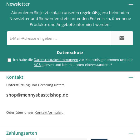
Newsletter
Abonnieren Sie jetzt einfach unseren regelmäßig erscheinenden
Newsletter und Sie werden stets unter den Ersten sein, über neue
Produkte und Angebote informiert werden.
E-
Mail-
Adresse
*
Datenschutz
Ich habe die
Datenschutzbestimmungen
zur Kenntnis genommen und die
AGB
gelesen und bin mit ihnen einverstanden.
*
Kontakt
Unterstützung und Beratung unter:
shop@mennysbastelshop.de
Oder über unser
Kontaktformular
.
Zahlungsarten