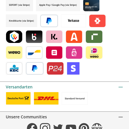
SOFORT (via Stripe)
Apple Pay / Google Pay (via Stripe)
Credit card by mollie
Kreditkarte (via Stripe)
Später bezahlen
Vorkasse
Satispay by mollie
TWINT by mollie
Blik by mollie
Klarna by mollie
Alma by mollie
Riverty by mollie
Wero
Bancontact by mollie
Belfius by mollie
eps by mollie
iDEAL by mollie
KBC/CBC Payment Button by mollie
PayPal
Przelewy24 by mollie
Online zahlen
Versandarten
Standard Versand
Benutzerdefiniertes Bild 1
Benutzerdefiniertes Bild 2
Unsere Communities