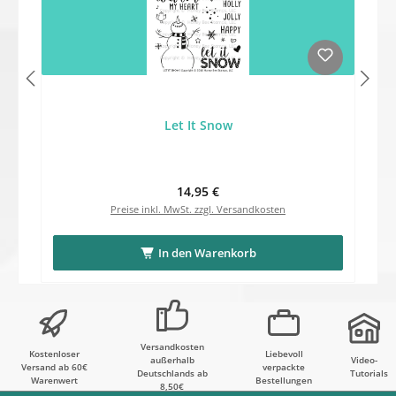
Let It Snow
Regulärer Preis:
14,95 €
Preise inkl. MwSt. zzgl. Versandkosten
In den Warenkorb
Versandkosten
Kostenloser
Liebevoll
außerhalb
Video-
Versand ab 60€
verpackte
Deutschlands ab
Tutorials
Warenwert
Bestellungen
8,50€