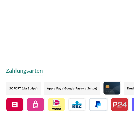
Zahlungsarten
SOFORT (via Stripe)
Apple Pay / Google Pay (via Stripe)
Kred
Credit card by
Belfius by mollie
eps by mollie
iDEAL by mollie
KBC/CBC Payment Button by 
PayPal
Przelewy24
O