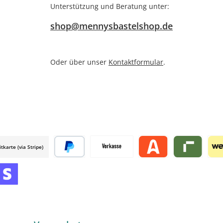
Unterstützung und Beratung unter:
shop@mennysbastelshop.de
Oder über unser
Kontaktformular
.
itkarte (via Stripe)
 mollie
Später bezahlen
Vorkasse
Alma by mollie
Riverty by mo
Wer
mollie
 by mollie
nline zahlen