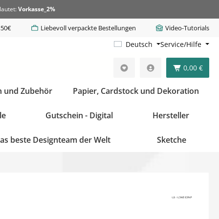
lautet:
Vorkasse_2%
,50€
Liebevoll verpackte Bestellungen
Video-Tutorials
Deutsch
Service/Hilfe
0,00 €
n und Zubehör
Papier, Cardstock und Dekoration
le
Gutschein - Digital
Hersteller
as beste Designteam der Welt
Sketche