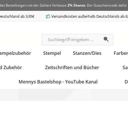
bei Bestellungen mit der Zahlart Vorkasse
2% Skonto
. Der Gutscheincode dafür 
eutschland ab 3,95€
Versandkosten außerhalb Deutschlands ab 8
tempelzubehör
Stempel
Stanzen/Dies
Farbe
d Zubehör
Zeitschriften und Bücher
Sa
Mennys Bastelshop - YouTube Kanal
D