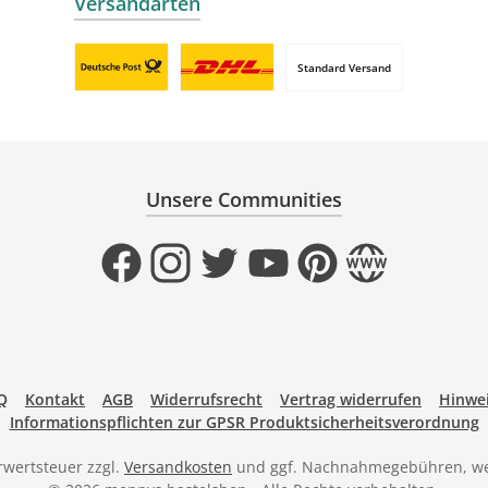
Versandarten
Standard Versand
Benutzerdefiniertes Bild 1
Benutzerdefiniertes Bild 2
Unsere Communities
Facebook
Instagram
Twitter
YouTube
Pinterest
Website
Q
Kontakt
AGB
Widerrufsrecht
Vertrag widerrufen
Hinwei
Informationspflichten zur GPSR Produktsicherheitsverordnung
hrwertsteuer zzgl.
Versandkosten
und ggf. Nachnahmegebühren, we