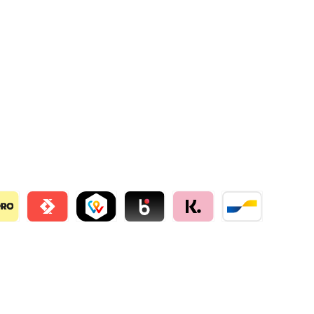
llie
o
Satispay by mollie
TWINT by mollie
Blik by mollie
Klarna by mollie
Bancontact by mo