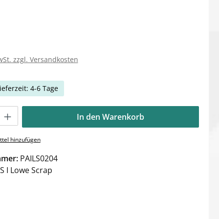
wSt. zzgl. Versandkosten
ieferzeit: 4-6 Tage
Gib den gewünschten Wert ein oder benutze die Schaltflächen um die Anzahl zu e
In den Warenkorb
tel hinzufügen
mmer:
PAILS0204
LS I Lowe Scrap