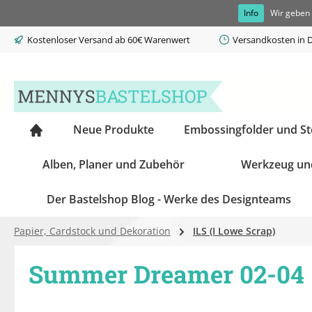
Info
Wir geben 
springen
Zur Hauptnavigation springen
Kostenloser Versand ab 60€ Warenwert
Versandkosten in D
Neue Produkte
Embossingfolder und S
Alben, Planer und Zubehör
Werkzeug un
Der Bastelshop Blog - Werke des Designteams
Papier, Cardstock und Dekoration
ILS (I Lowe Scrap)
Summer Dreamer 02-04