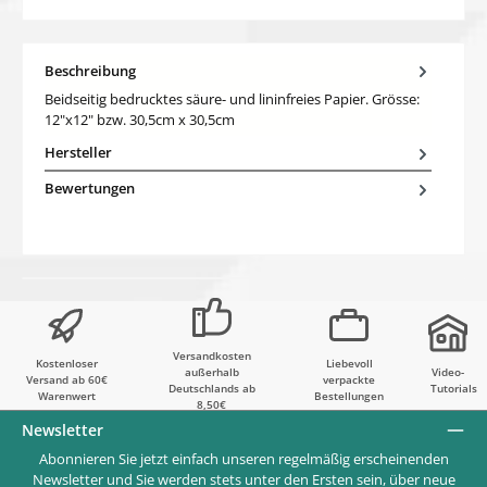
Beschreibung
Beidseitig bedrucktes säure- und lininfreies Papier. Grösse:
12"x12" bzw. 30,5cm x 30,5cm
Hersteller
Bewertungen
Versandkosten
Kostenloser
Liebevoll
außerhalb
Video-
Versand ab 60€
verpackte
Deutschlands ab
Tutorials
Warenwert
Bestellungen
8,50€
Newsletter
Abonnieren Sie jetzt einfach unseren regelmäßig erscheinenden
Newsletter und Sie werden stets unter den Ersten sein, über neue