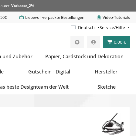
lautet:
Vorkasse_2%
,50€
Liebevoll verpackte Bestellungen
Video-Tutorials
Deutsch
Service/Hilfe
0,00 €
n und Zubehör
Papier, Cardstock und Dekoration
le
Gutschein - Digital
Hersteller
as beste Designteam der Welt
Sketche