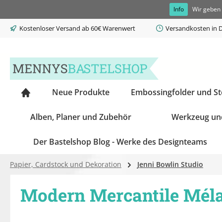
Info
Wir geben 
springen
Zur Hauptnavigation springen
Kostenloser Versand ab 60€ Warenwert
Versandkosten in D
Neue Produkte
Embossingfolder und S
Alben, Planer und Zubehör
Werkzeug un
Der Bastelshop Blog - Werke des Designteams
Papier, Cardstock und Dekoration
Jenni Bowlin Studio
Modern Mercantile Mél