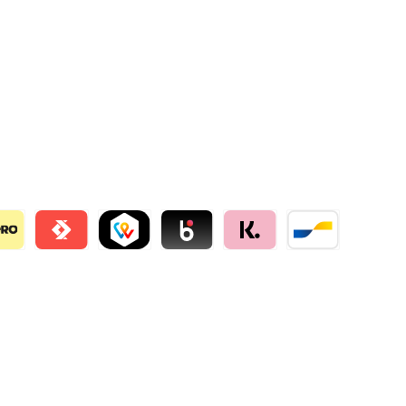
llie
o
Satispay by mollie
TWINT by mollie
Blik by mollie
Klarna by mollie
Bancontact by mo