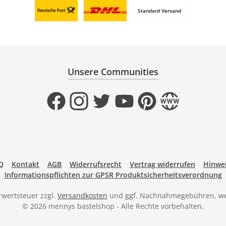
Standard Versand
Benutzerdefiniertes Bild 1
Benutzerdefiniertes Bild 2
Unsere Communities
Facebook
Instagram
Twitter
YouTube
Pinterest
Website
Q
Kontakt
AGB
Widerrufsrecht
Vertrag widerrufen
Hinwei
Informationspflichten zur GPSR Produktsicherheitsverordnung
hrwertsteuer zzgl.
Versandkosten
und ggf. Nachnahmegebühren, we
© 2026 mennys bastelshop - Alle Rechte vorbehalten.