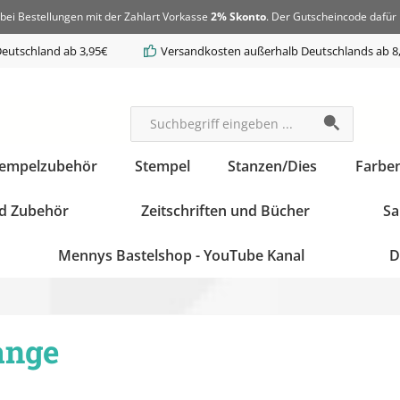
bei Bestellungen mit der Zahlart Vorkasse
2% Skonto
. Der Gutscheincode dafür 
eutschland ab 3,95€
Versandkosten außerhalb Deutschlands ab 8
tempelzubehör
Stempel
Stanzen/Dies
Farbe
d Zubehör
Zeitschriften und Bücher
Sa
Mennys Bastelshop - YouTube Kanal
D
ange