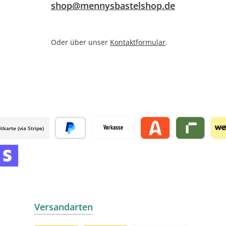
shop@mennysbastelshop.de
Oder über unser
Kontaktformular
.
itkarte (via Stripe)
 mollie
Später bezahlen
Vorkasse
Alma by mollie
Riverty by mo
Wer
mollie
 by mollie
nline zahlen
Versandarten