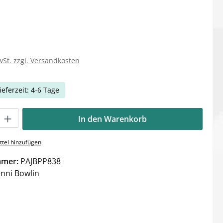
wSt. zzgl. Versandkosten
ieferzeit: 4-6 Tage
Gib den gewünschten Wert ein oder benutze die Schaltflächen um die Anzahl zu e
In den Warenkorb
tel hinzufügen
mmer:
PAJBPP838
enni Bowlin