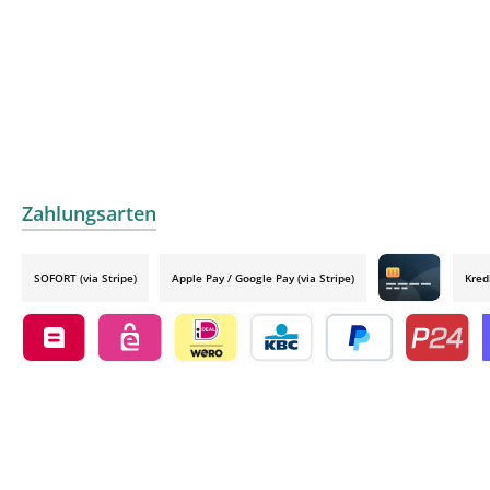
Zahlungsarten
SOFORT (via Stripe)
Apple Pay / Google Pay (via Stripe)
Kred
Credit card by
Belfius by mollie
eps by mollie
iDEAL by mollie
KBC/CBC Payment Button by 
PayPal
Przelewy24
O