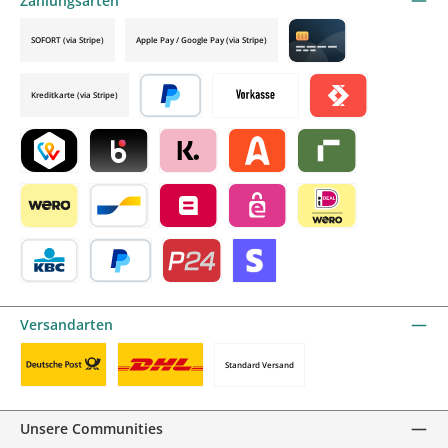
Zahlungsarten
SOFORT (via Stripe)
Apple Pay / Google Pay (via Stripe)
Credit card by mollie
Kreditkarte (via Stripe)
Später bezahlen
Vorkasse
Satispay by mollie
TWINT by mollie
Blik by mollie
Klarna by mollie
Alma by mollie
Riverty by mollie
Wero
Bancontact by mollie
Belfius by mollie
eps by mollie
iDEAL by mollie
KBC/CBC Payment Button by mollie
PayPal
Przelewy24 by mollie
Online zahlen
Versandarten
Standard Versand
Benutzerdefiniertes Bild 1
Benutzerdefiniertes Bild 2
Unsere Communities