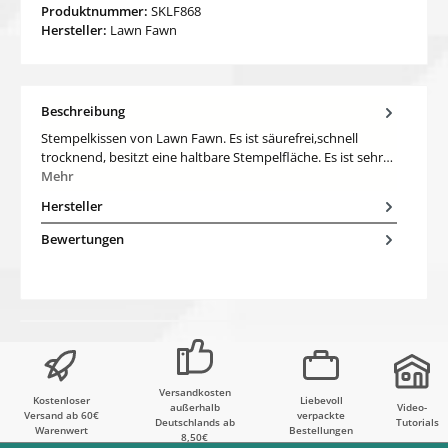
Produktnummer:
SKLF868
Hersteller:
Lawn Fawn
Beschreibung
Stempelkissen von Lawn Fawn. Es ist säurefrei,schnell
trocknend, besitzt eine haltbare Stempelfläche. Es ist sehr…
Mehr
Hersteller
Bewertungen
Versandkosten
Kostenloser
Liebevoll
außerhalb
Video-
Versand ab 60€
verpackte
Deutschlands ab
Tutorials
Warenwert
Bestellungen
8,50€