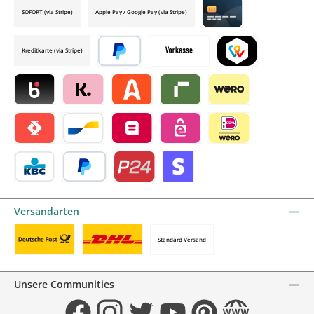
SOFORT (via Stripe)
Apple Pay / Google Pay (via Stripe)
Credit card by mollie
Kreditkarte (via Stripe)
Später bezahlen
Vorkasse
TWINT by mollie
Blik by mollie
Klarna by mollie
Alma by mollie
Riverty by mollie
Wero
Satispay by mollie
Bancontact by mollie
Belfius by mollie
eps by mollie
iDEAL by mollie
KBC/CBC Payment Button by mollie
PayPal
Przelewy24 by mollie
Online zahlen
Versandarten
Standard Versand
Benutzerdefiniertes Bild 1
Benutzerdefiniertes Bild 2
Unsere Communities