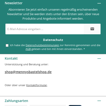
Newsletter
Abonnieren Sie jetzt einfach unseren regelmäßig erscheinenden
Newsletter und Sie werden stets unter den Ersten sein, über neue
Produkte und Angebote informiert werden.
E-
Mail-
Adresse
*
Datenschutz
Ich habe die
Datenschutzbestimmungen
zur Kenntnis genommen und die
AGB
gelesen und bin mit ihnen einverstanden.
*
Kontakt
Unterstützung und Beratung unter:
shop@mennysbastelshop.de
Oder über unser
Kontaktformular
.
Zahlungsarten