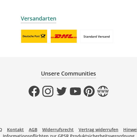
Versandarten
Standard Versand
Benutzerdefiniertes Bild 1
Benutzerdefiniertes Bild 2
Unsere Communities
Facebook
Instagram
Twitter
YouTube
Pinterest
Website
Q
Kontakt
AGB
Widerrufsrecht
Vertrag widerrufen
Hinwei
Informationspflichten zur GPSR Produktsicherheitsverordnung