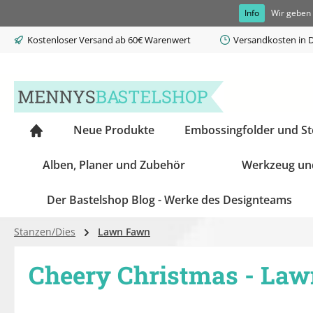
Info
Wir geben 
springen
Zur Hauptnavigation springen
Kostenloser Versand ab 60€ Warenwert
Versandkosten in D
Neue Produkte
Embossingfolder und S
Alben, Planer und Zubehör
Werkzeug un
Der Bastelshop Blog - Werke des Designteams
Stanzen/Dies
Lawn Fawn
Cheery Christmas - Law