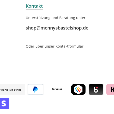
Kontakt
Unterstützung und Beratung unter:
shop@mennysbastelshop.de
Oder über unser
Kontaktformular
.
itkarte (via Stripe)
 mollie
Später bezahlen
Vorkasse
TWINT by mollie
Blik by mollie
Klar
mollie
 by mollie
nline zahlen