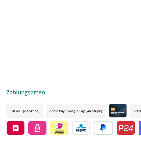
Zahlungsarten
SOFORT (via Stripe)
Apple Pay / Google Pay (via Stripe)
Kred
Credit card by
Belfius by mollie
eps by mollie
iDEAL by mollie
KBC/CBC Payment Button by 
PayPal
Przelewy24
O