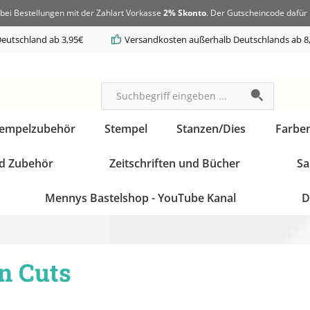
bei Bestellungen mit der Zahlart Vorkasse
2% Skonto
. Der Gutscheincode dafür 
eutschland ab 3,95€
Versandkosten außerhalb Deutschlands ab 8
tempelzubehör
Stempel
Stanzen/Dies
Farbe
d Zubehör
Zeitschriften und Bücher
Sa
Mennys Bastelshop - YouTube Kanal
D
n Cuts