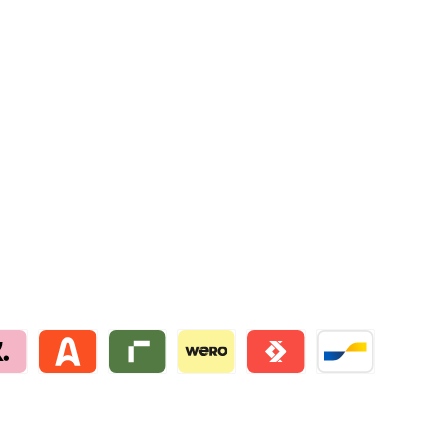
na by mollie
Alma by mollie
Riverty by mollie
Wero
Satispay by mollie
Bancontact by mo