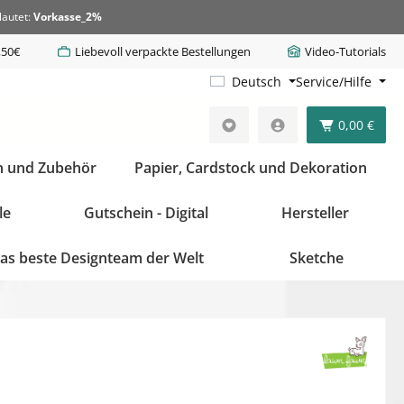
lautet:
Vorkasse_2%
,50€
Liebevoll verpackte Bestellungen
Video-Tutorials
Deutsch
Service/Hilfe
0,00 €
n und Zubehör
Papier, Cardstock und Dekoration
le
Gutschein - Digital
Hersteller
as beste Designteam der Welt
Sketche