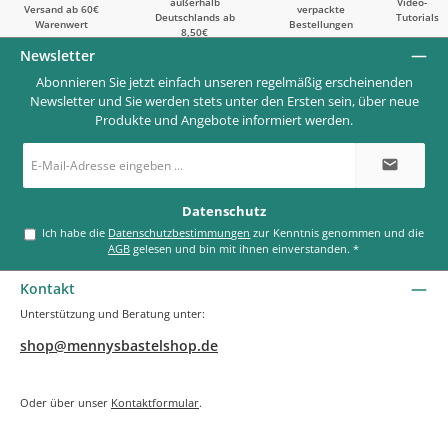
außerhalb
Video-
Versand ab 60€
verpackte
Deutschlands ab
Tutorials
Warenwert
Bestellungen
8,50€
Newsletter
Abonnieren Sie jetzt einfach unseren regelmäßig erscheinenden
Newsletter und Sie werden stets unter den Ersten sein, über neue
Produkte und Angebote informiert werden.
E-
Mail-
Adresse
*
Datenschutz
Ich habe die
Datenschutzbestimmungen
zur Kenntnis genommen und die
AGB
gelesen und bin mit ihnen einverstanden.
*
Kontakt
Unterstützung und Beratung unter:
shop@mennysbastelshop.de
Oder über unser
Kontaktformular
.