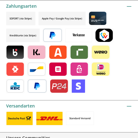
Zahlungsarten
SOFORT (via Stripe)
Apple Pay / Google Pay (via Stripe)
Credit card by mollie
Kreditkarte (via Stripe)
Später bezahlen
Vorkasse
TWINT by mollie
Blik by mollie
Klarna by mollie
Alma by mollie
Riverty by mollie
Wero
Satispay by mollie
Bancontact by mollie
Belfius by mollie
eps by mollie
iDEAL by mollie
KBC/CBC Payment Button by mollie
PayPal
Przelewy24 by mollie
Online zahlen
Versandarten
Standard Versand
Benutzerdefiniertes Bild 1
Benutzerdefiniertes Bild 2
Unsere Communities