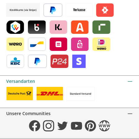
Credit card by mollie
Kreditkarte (via Stripe)
Später bezahlen
Vorkasse
Satispay by mollie
TWINT by mollie
Blik by mollie
Klarna by mollie
Alma by mollie
Riverty by mollie
Wero
Bancontact by mollie
Belfius by mollie
eps by mollie
iDEAL by mollie
KBC/CBC Payment Button by mollie
PayPal
Przelewy24 by mollie
Online zahlen
Versandarten
Standard Versand
Benutzerdefiniertes Bild 1
Benutzerdefiniertes Bild 2
Unsere Communities
Facebook
Instagram
Twitter
YouTube
Pinterest
Website