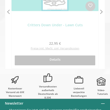
Critters Down Under - Lawn Cuts
Regulärer Preis:
22,95 €
Preise inkl. MwSt. zzgl. Versandkosten
Details
Versandkosten
Kostenloser
Liebevoll
außerhalb
Video-
Versand ab 60€
verpackte
Deutschlands ab
Tutorials
Warenwert
Bestellungen
8,50€
Newsletter
Abonnieren Sie jetzt einfach unseren regelmäßig erscheinenden