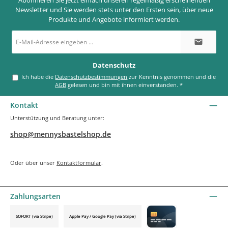
Newsletter und Sie werden stets unter den Ersten sein, über neue
Produkte und Angebote informiert werden.
E-
Mail-
Adresse
*
Datenschutz
Ich habe die
Datenschutzbestimmungen
zur Kenntnis genommen und die
AGB
gelesen und bin mit ihnen einverstanden.
*
Kontakt
Unterstützung und Beratung unter:
shop@mennysbastelshop.de
Oder über unser
Kontaktformular
.
Zahlungsarten
SOFORT (via Stripe)
Apple Pay / Google Pay (via Stripe)