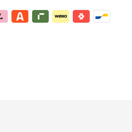
na by mollie
Alma by mollie
Riverty by mollie
Wero
Satispay by mollie
Bancontact by mo