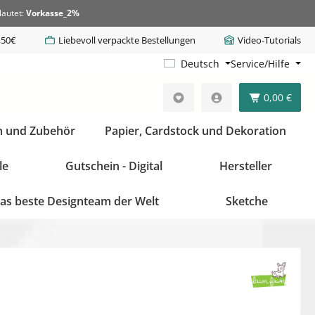
lautet:
Vorkasse_2%
,50€
Liebevoll verpackte Bestellungen
Video-Tutorials
Deutsch
Service/Hilfe
0,00 €
n und Zubehör
Papier, Cardstock und Dekoration
le
Gutschein - Digital
Hersteller
as beste Designteam der Welt
Sketche