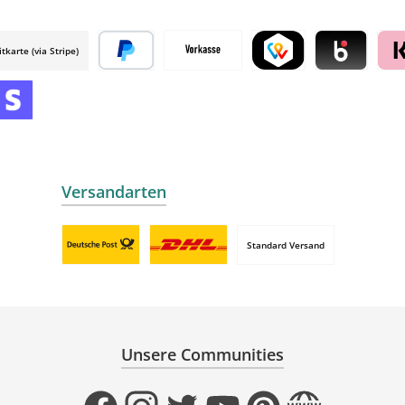
itkarte (via Stripe)
 mollie
Später bezahlen
Vorkasse
TWINT by mollie
Blik by mollie
Klar
mollie
 by mollie
nline zahlen
Versandarten
Standard Versand
Benutzerdefiniertes Bild 1
Benutzerdefiniertes Bild 2
Unsere Communities