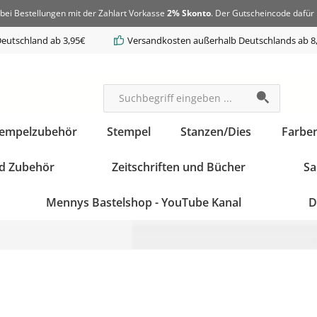
bei Bestellungen mit der Zahlart Vorkasse
2% Skonto
. Der Gutscheincode dafür 
eutschland ab 3,95€
Versandkosten außerhalb Deutschlands ab 8
tempelzubehör
Stempel
Stanzen/Dies
Farbe
d Zubehör
Zeitschriften und Bücher
Sa
Mennys Bastelshop - YouTube Kanal
D