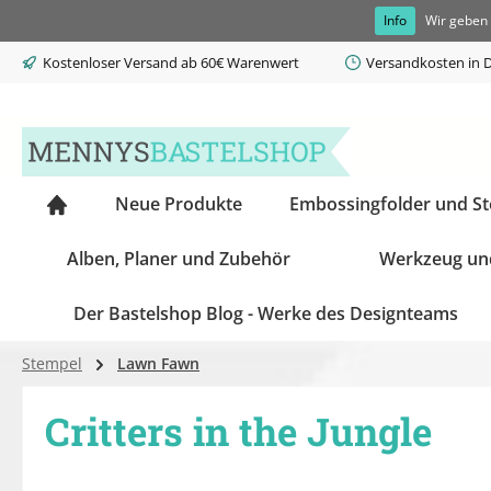
Info
Wir geben 
springen
Zur Hauptnavigation springen
Kostenloser Versand ab 60€ Warenwert
Versandkosten in D
Neue Produkte
Embossingfolder und S
Alben, Planer und Zubehör
Werkzeug un
Der Bastelshop Blog - Werke des Designteams
Stempel
Lawn Fawn
Critters in the Jungle