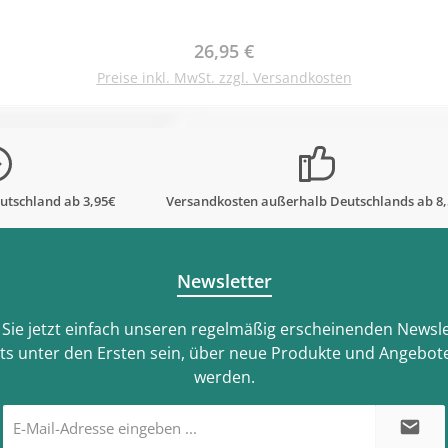
Regulärer Preis:
26,95 €
Preise inkl. MwSt. zzgl. Versandkosten
utschland ab 3,95€
Versandkosten außerhalb Deutschlands ab 8
Newsletter
Sie jetzt einfach unseren regelmäßig erscheinenden Newsle
ts unter den Ersten sein, über neue Produkte und Angebote
werden.
E-
Mail-