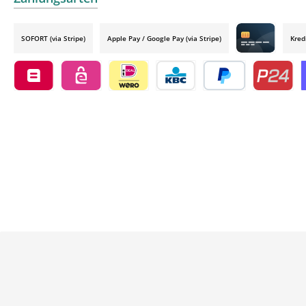
SOFORT (via Stripe)
Apple Pay / Google Pay (via Stripe)
Kred
Credit card by
Belfius by mollie
eps by mollie
iDEAL by mollie
KBC/CBC Payment Button by 
PayPal
Przelewy24
O