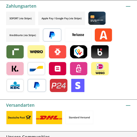
Zahlungsarten
SOFORT (via Stripe)
Apple Pay / Google Pay (via Stripe)
Credit card by mollie
Kreditkarte (via Stripe)
Später bezahlen
Vorkasse
Alma by mollie
Riverty by mollie
Wero
Satispay by mollie
TWINT by mollie
Blik by mollie
Klarna by mollie
Bancontact by mollie
Belfius by mollie
eps by mollie
iDEAL by mollie
KBC/CBC Payment Button by mollie
PayPal
Przelewy24 by mollie
Online zahlen
Versandarten
Standard Versand
Benutzerdefiniertes Bild 1
Benutzerdefiniertes Bild 2
Unsere Communities