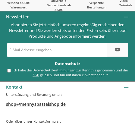
außerhalb
Video-
Versand ab 60€
verpackte
Deutschlands ab
Tutorials
Warenwert
Bestellungen
8,50€
Newsletter
Abonnieren Sie jetzt einfach unseren regelmäßig erscheinenden
Newsletter und Sie werden stets unter den Ersten sein, über neue
Produkte und Angebote informiert werden.
E-
Mail-
Adresse
*
Datenschutz
Ich habe die
Datenschutzbestimmungen
zur Kenntnis genommen und die
AGB
gelesen und bin mit ihnen einverstanden.
*
Kontakt
Unterstützung und Beratung unter:
shop@mennysbastelshop.de
Oder über unser
Kontaktformular
.