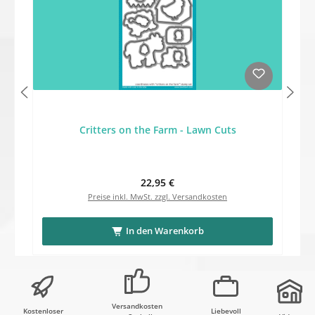
Critters on the Farm - Lawn Cuts
Regulärer Preis:
22,95 €
Preise inkl. MwSt. zzgl. Versandkosten
In den Warenkorb
Versandkosten
Kostenloser
Liebevoll