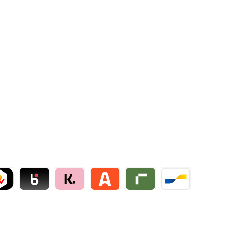
ollie
NT by mollie
Blik by mollie
Klarna by mollie
Alma by mollie
Riverty by mollie
Bancontact by mo