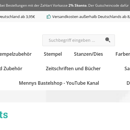
bei Bestellungen mit der Zahlart Vorkasse
2% Skonto
. Der Gutscheincode dafür 
eutschland ab 3,95€
Versandkosten außerhalb Deutschlands ab 8
tempelzubehör
Stempel
Stanzen/Dies
Farbe
d Zubehör
Zeitschriften und Bücher
Sa
Mennys Bastelshop - YouTube Kanal
D
ts