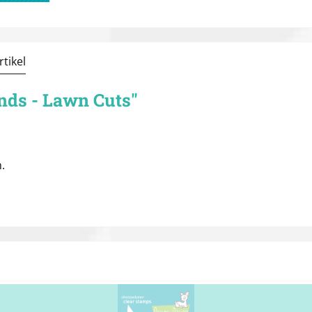
tikel
nds - Lawn Cuts"
.