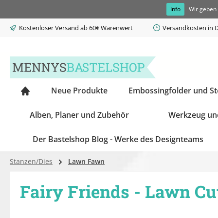
Info
Wir geben 
springen
Zur Hauptnavigation springen
Kostenloser Versand ab 60€ Warenwert
Versandkosten in D
Neue Produkte
Embossingfolder und S
Alben, Planer und Zubehör
Werkzeug un
Der Bastelshop Blog - Werke des Designteams
Stanzen/Dies
Lawn Fawn
Fairy Friends - Lawn Cu