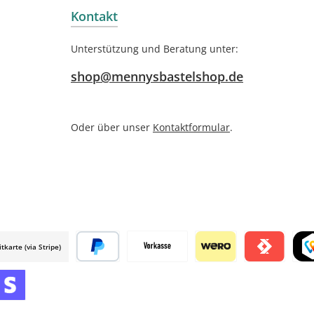
Kontakt
Unterstützung und Beratung unter:
shop@mennysbastelshop.de
Oder über unser
Kontaktformular
.
itkarte (via Stripe)
 mollie
Später bezahlen
Vorkasse
Wero
Satispay by m
TWI
mollie
 by mollie
nline zahlen