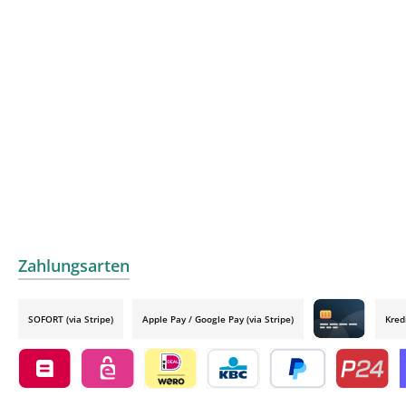
Zahlungsarten
SOFORT (via Stripe)
Apple Pay / Google Pay (via Stripe)
Kred
Credit card by
Belfius by mollie
eps by mollie
iDEAL by mollie
KBC/CBC Payment Button by 
PayPal
Przelewy24
O