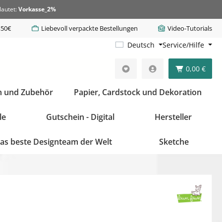
lautet:
Vorkasse_2%
,50€
Liebevoll verpackte Bestellungen
Video-Tutorials
Deutsch
Service/Hilfe
0,00 €
n und Zubehör
Papier, Cardstock und Dekoration
le
Gutschein - Digital
Hersteller
as beste Designteam der Welt
Sketche