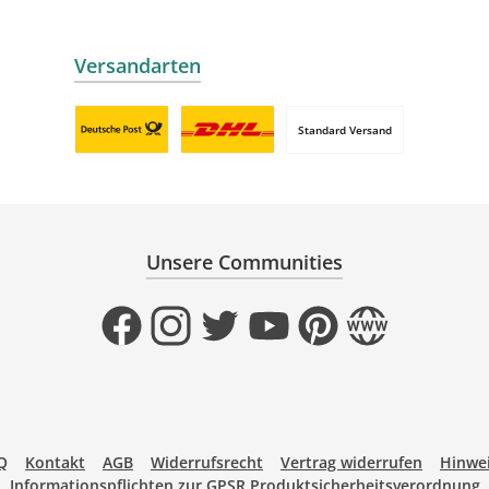
Versandarten
Standard Versand
Benutzerdefiniertes Bild 1
Benutzerdefiniertes Bild 2
Unsere Communities
Facebook
Instagram
Twitter
YouTube
Pinterest
Website
Q
Kontakt
AGB
Widerrufsrecht
Vertrag widerrufen
Hinwei
Informationspflichten zur GPSR Produktsicherheitsverordnung