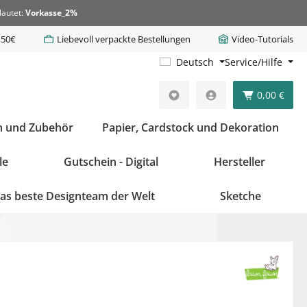
lautet:
Vorkasse_2%
,50€
Liebevoll verpackte Bestellungen
Video-Tutorials
Deutsch
Service/Hilfe
0,00 €
n und Zubehör
Papier, Cardstock und Dekoration
le
Gutschein - Digital
Hersteller
as beste Designteam der Welt
Sketche