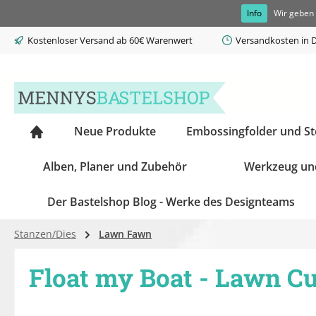
Info
Wir geben 
springen
Zur Hauptnavigation springen
Kostenloser Versand ab 60€ Warenwert
Versandkosten in D
Neue Produkte
Embossingfolder und S
Alben, Planer und Zubehör
Werkzeug un
Der Bastelshop Blog - Werke des Designteams
Stanzen/Dies
Lawn Fawn
Float my Boat - Lawn Cu