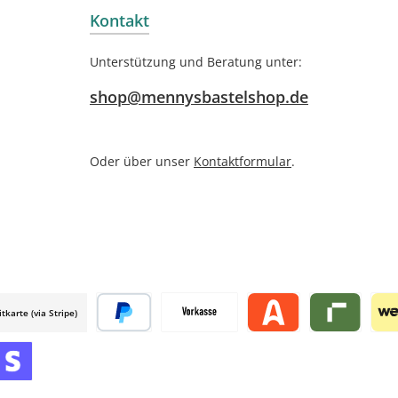
Kontakt
Unterstützung und Beratung unter:
shop@mennysbastelshop.de
Oder über unser
Kontaktformular
.
itkarte (via Stripe)
 mollie
Später bezahlen
Vorkasse
Alma by mollie
Riverty by mo
Wer
mollie
 by mollie
nline zahlen