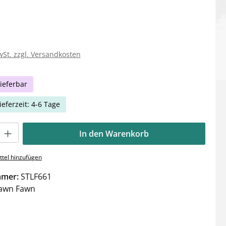
wSt. zzgl. Versandkosten
ieferbar
ieferzeit: 4-6 Tage
Gib den gewünschten Wert ein oder benutze die Schaltflächen um die Anzahl zu e
In den Warenkorb
tel hinzufügen
mmer:
STLF661
awn Fawn