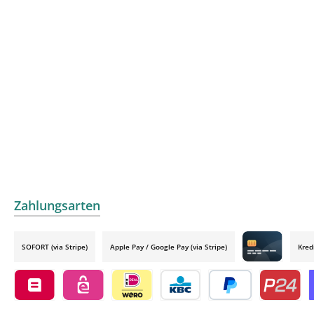
Zahlungsarten
SOFORT (via Stripe)
Apple Pay / Google Pay (via Stripe)
Kred
Credit card by
Belfius by mollie
eps by mollie
iDEAL by mollie
KBC/CBC Payment Button by 
PayPal
Przelewy24
O