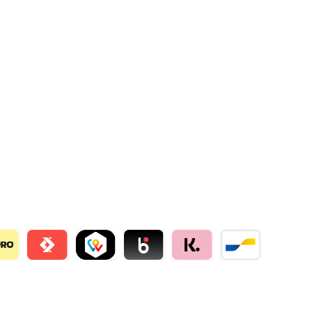
llie
o
Satispay by mollie
TWINT by mollie
Blik by mollie
Klarna by mollie
Bancontact by mo