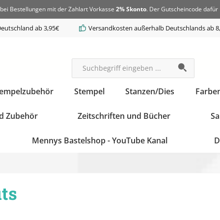
bei Bestellungen mit der Zahlart Vorkasse
2% Skonto
. Der Gutscheincode dafür 
eutschland ab 3,95€
Versandkosten außerhalb Deutschlands ab 8
tempelzubehör
Stempel
Stanzen/Dies
Farbe
d Zubehör
Zeitschriften und Bücher
Sa
Mennys Bastelshop - YouTube Kanal
D
ts