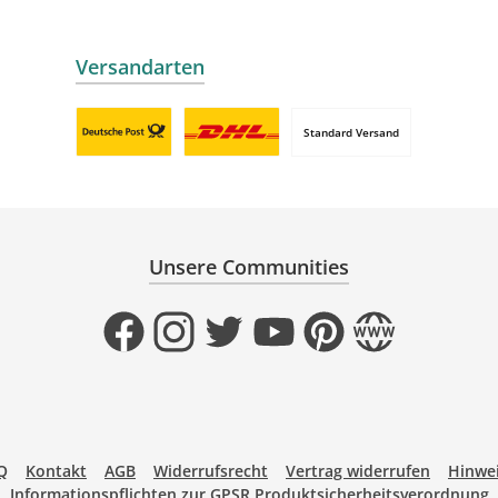
Versandarten
Standard Versand
Benutzerdefiniertes Bild 1
Benutzerdefiniertes Bild 2
Unsere Communities
Facebook
Instagram
Twitter
YouTube
Pinterest
Website
Q
Kontakt
AGB
Widerrufsrecht
Vertrag widerrufen
Hinwei
Informationspflichten zur GPSR Produktsicherheitsverordnung