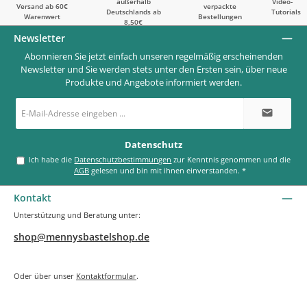
außerhalb
Video-
Versand ab 60€
verpackte
Deutschlands ab
Tutorials
Warenwert
Bestellungen
8,50€
Newsletter
Abonnieren Sie jetzt einfach unseren regelmäßig erscheinenden
Newsletter und Sie werden stets unter den Ersten sein, über neue
Produkte und Angebote informiert werden.
E-
Mail-
Adresse
*
Datenschutz
Ich habe die
Datenschutzbestimmungen
zur Kenntnis genommen und die
AGB
gelesen und bin mit ihnen einverstanden.
*
Kontakt
Unterstützung und Beratung unter:
shop@mennysbastelshop.de
Oder über unser
Kontaktformular
.