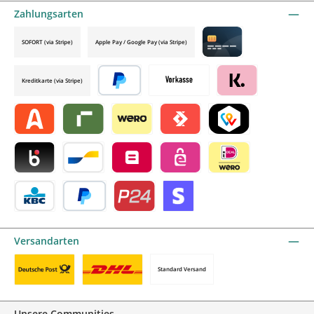
Zahlungsarten
SOFORT (via Stripe)
Apple Pay / Google Pay (via Stripe)
Credit card by mollie
Kreditkarte (via Stripe)
Später bezahlen
Vorkasse
Klarna by mollie
Alma by mollie
Riverty by mollie
Wero
Satispay by mollie
TWINT by mollie
Blik by mollie
Bancontact by mollie
Belfius by mollie
eps by mollie
iDEAL by mollie
KBC/CBC Payment Button by mollie
PayPal
Przelewy24 by mollie
Online zahlen
Versandarten
Standard Versand
Benutzerdefiniertes Bild 1
Benutzerdefiniertes Bild 2
Unsere Communities