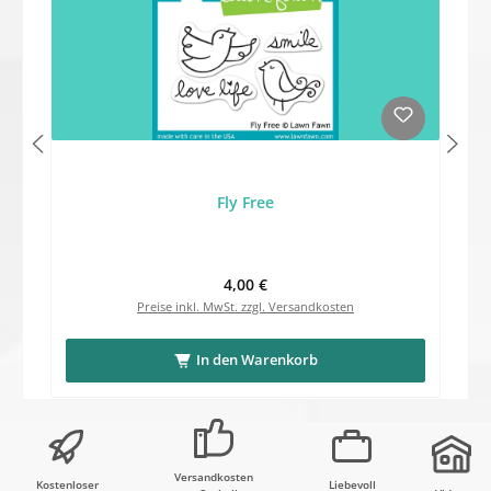
Fly Free
Regulärer Preis:
4,00 €
Preise inkl. MwSt. zzgl. Versandkosten
In den Warenkorb
Versandkosten
Kostenloser
Liebevoll