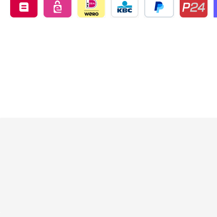
Belfius by mollie
eps by mollie
iDEAL by mollie
KBC/CBC Payment Button by 
PayPal
Przelewy24
O