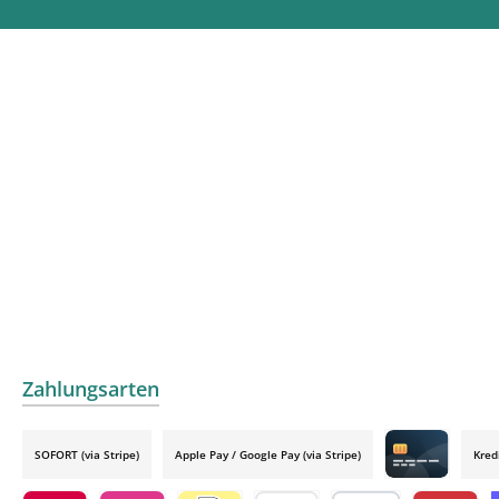
Zahlungsarten
SOFORT (via Stripe)
Apple Pay / Google Pay (via Stripe)
Kred
Credit card by