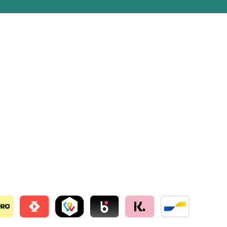
llie
o
Satispay by mollie
TWINT by mollie
Blik by mollie
Klarna by mollie
Bancontact by mo