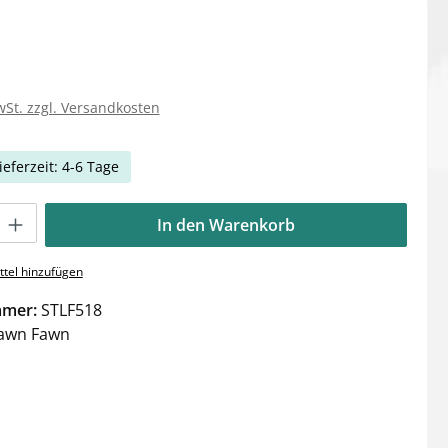
wSt. zzgl. Versandkosten
ieferzeit: 4-6 Tage
Gib den gewünschten Wert ein oder benutze die Schaltflächen um die Anzahl zu e
In den Warenkorb
tel hinzufügen
mmer:
STLF518
awn Fawn