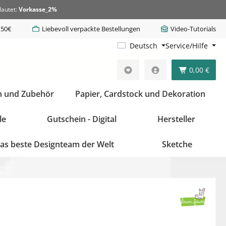
lautet:
Vorkasse_2%
,50€
Liebevoll verpackte Bestellungen
Video-Tutorials
Deutsch
Service/Hilfe
0,00 €
n und Zubehör
Papier, Cardstock und Dekoration
le
Gutschein - Digital
Hersteller
as beste Designteam der Welt
Sketche