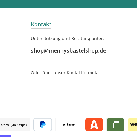
Kontakt
Unterstützung und Beratung unter:
shop@mennysbastelshop.de
Oder über unser
Kontaktformular
.
itkarte (via Stripe)
 mollie
Später bezahlen
Vorkasse
Alma by mollie
Riverty by mo
Wer