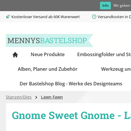
Info
Wir geben 
springen
Zur Hauptnavigation springen
Kostenloser Versand ab 60€ Warenwert
Versandkosten in D
Neue Produkte
Embossingfolder und S
Alben, Planer und Zubehör
Werkzeug un
Der Bastelshop Blog - Werke des Designteams
Stanzen/Dies
Lawn Fawn
Gnome Sweet Gnome - L