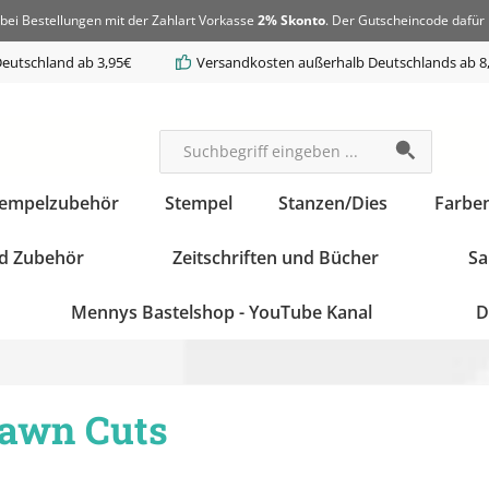
bei Bestellungen mit der Zahlart Vorkasse
2% Skonto
. Der Gutscheincode dafür 
eutschland ab 3,95€
Versandkosten außerhalb Deutschlands ab 8
tempelzubehör
Stempel
Stanzen/Dies
Farbe
d Zubehör
Zeitschriften und Bücher
Sa
Mennys Bastelshop - YouTube Kanal
D
awn Cuts