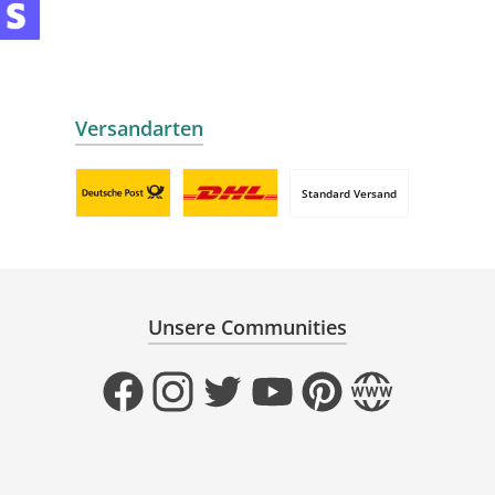
mollie
 by mollie
nline zahlen
Versandarten
Standard Versand
Benutzerdefiniertes Bild 1
Benutzerdefiniertes Bild 2
Unsere Communities
Facebook
Instagram
Twitter
YouTube
Pinterest
Website