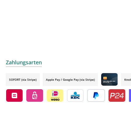
Zahlungsarten
SOFORT (via Stripe)
Apple Pay / Google Pay (via Stripe)
Kred
Credit card by
Belfius by mollie
eps by mollie
iDEAL by mollie
KBC/CBC Payment Button by 
PayPal
Przelewy24
O