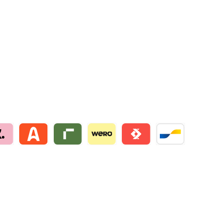
na by mollie
Alma by mollie
Riverty by mollie
Wero
Satispay by mollie
Bancontact by mo