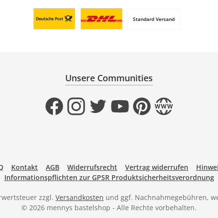
Standard Versand
Benutzerdefiniertes Bild 1
Benutzerdefiniertes Bild 2
Unsere Communities
Facebook
Instagram
Twitter
YouTube
Pinterest
Website
Q
Kontakt
AGB
Widerrufsrecht
Vertrag widerrufen
Hinwei
Informationspflichten zur GPSR Produktsicherheitsverordnung
hrwertsteuer zzgl.
Versandkosten
und ggf. Nachnahmegebühren, we
© 2026 mennys bastelshop - Alle Rechte vorbehalten.