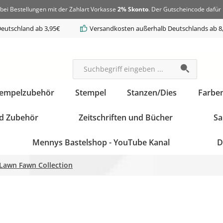
bei Bestellungen mit der Zahlart Vorkasse
2% Skonto
. Der Gutscheincode dafür 
eutschland ab 3,95€
Versandkosten außerhalb Deutschlands ab 8
tempelzubehör
Stempel
Stanzen/Dies
Farbe
d Zubehör
Zeitschriften und Bücher
Sa
Mennys Bastelshop - YouTube Kanal
D
 Lawn Fawn Collection