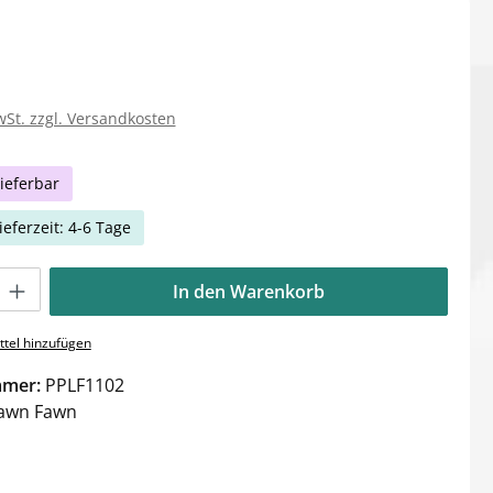
wSt. zzgl. Versandkosten
ieferbar
ieferzeit: 4-6 Tage
Gib den gewünschten Wert ein oder benutze die Schaltflächen um die Anzahl zu e
In den Warenkorb
tel hinzufügen
mmer:
PPLF1102
awn Fawn