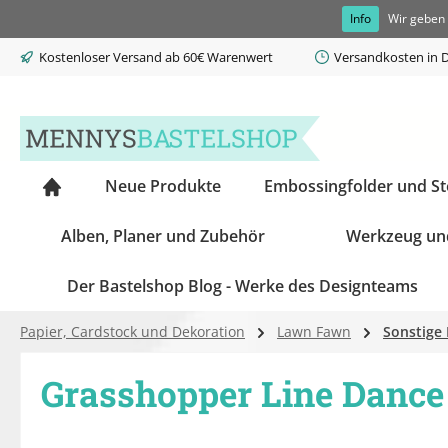
Info
Wir geben 
springen
Zur Hauptnavigation springen
Kostenloser Versand ab 60€ Warenwert
Versandkosten in D
Neue Produkte
Embossingfolder und S
Alben, Planer und Zubehör
Werkzeug un
Der Bastelshop Blog - Werke des Designteams
Papier, Cardstock und Dekoration
Lawn Fawn
Sonstige
Grasshopper Line Dance