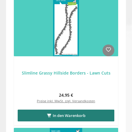
Slimline Grassy Hillside Borders - Lawn Cuts
Regulärer Preis:
24,95 €
Preise inkl. MwSt. zzgl. Versandkosten
In den Warenkorb