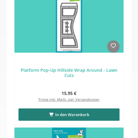
Platform Pop-Up Hillside Wrap Around - Lawn
Cuts
Regulärer Preis:
15,95 €
Preise inkl. MwSt. zzgl. Versandkosten
In den Warenkorb