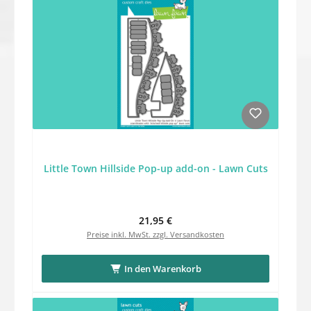
Little Town Hillside Pop-up add-on - Lawn Cuts
Regulärer Preis:
21,95 €
Preise inkl. MwSt. zzgl. Versandkosten
In den Warenkorb