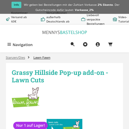
alt springen
Info
Wir geben bei Bestellungen mit der Zahlart Vorkasse
2% Skonto
. Der
Gutscheincode dafür lautet:
Vorkasse_2%
Kostenloser
Versandkosten
Liebevoll
Versand ab
außerhalb
Video-
verpackte
60€
Deutschlands ab
Tutoria
Bestellungen
Warenwert
8,50€
Navigation
0,00 €
Stanzen/Dies
Lawn Fawn
Grassy Hillside Pop-up add-on -
Lawn Cuts
Bildergalerie überspringen
Nur 1 auf Lager!