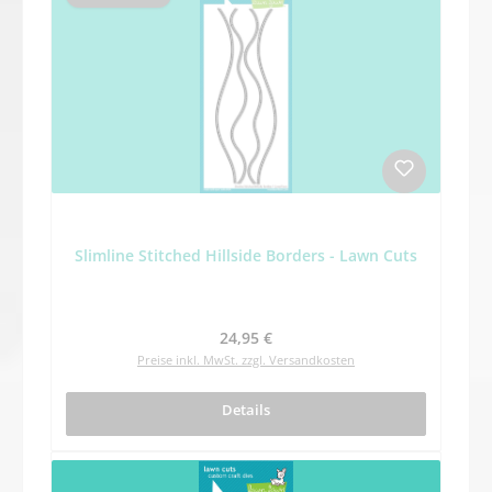
Slimline Stitched Hillside Borders - Lawn Cuts
Regulärer Preis:
24,95 €
Preise inkl. MwSt. zzgl. Versandkosten
Details