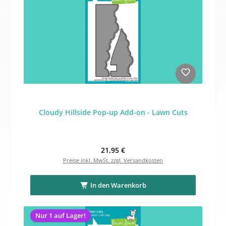
Cloudy Hillside Pop-up Add-on - Lawn Cuts
Regulärer Preis:
21,95 €
Preise inkl. MwSt. zzgl. Versandkosten
In den Warenkorb
Nur 1 auf Lager!