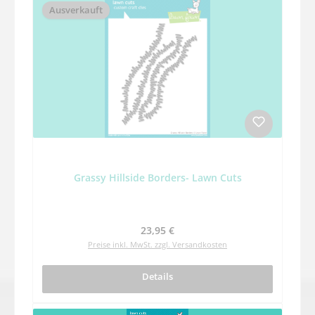
Ausverkauft
Grassy Hillside Borders- Lawn Cuts
Regulärer Preis:
23,95 €
Preise inkl. MwSt. zzgl. Versandkosten
Details