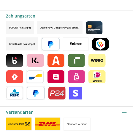
Zahlungsarten
SOFORT (via Stripe)
Apple Pay / Google Pay (via Stripe)
Credit card by mollie
Kreditkarte (via Stripe)
Später bezahlen
Vorkasse
TWINT by mollie
Blik by mollie
Klarna by mollie
Alma by mollie
Riverty by mollie
Wero
Satispay by mollie
Bancontact by mollie
Belfius by mollie
eps by mollie
iDEAL by mollie
KBC/CBC Payment Button by mollie
PayPal
Przelewy24 by mollie
Online zahlen
Versandarten
Standard Versand