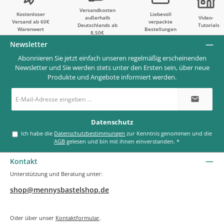
Versandkosten
Kostenloser
Liebevoll
außerhalb
Video-
Versand ab 60€
verpackte
Deutschlands ab
Tutorials
Warenwert
Bestellungen
8,50€
Newsletter
Abonnieren Sie jetzt einfach unseren regelmäßig erscheinenden
Newsletter und Sie werden stets unter den Ersten sein, über neue
Produkte und Angebote informiert werden.
E-
Mail-
Adresse
*
Datenschutz
Ich habe die
Datenschutzbestimmungen
zur Kenntnis genommen und die
AGB
gelesen und bin mit ihnen einverstanden.
*
Kontakt
Unterstützung und Beratung unter:
shop@mennysbastelshop.de
Oder über unser
Kontaktformular
.