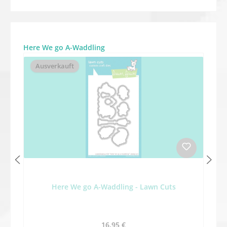
Produktgalerie überspringen
Here We go A-Waddling
Ausverkauft
Here We go A-Waddling - Lawn Cuts
Regulärer Preis:
16,95 €