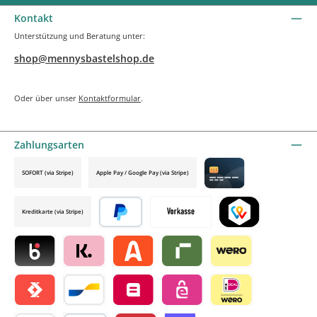
Kontakt
Unterstützung und Beratung unter:
shop@mennysbastelshop.de
Oder über unser
Kontaktformular
.
Zahlungsarten
SOFORT (via Stripe)
Apple Pay / Google Pay (via Stripe)
Credit card by mollie
Kreditkarte (via Stripe)
Später bezahlen
Vorkasse
TWINT by mollie
Blik by mollie
Klarna by mollie
Alma by mollie
Riverty by mollie
Wero
Satispay by mollie
Bancontact by mollie
Belfius by mollie
eps by mollie
iDEAL by mollie