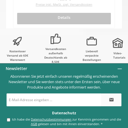
Preise inkl. MwSt. zzgl. Versandkosten
Details
Versandkosten
Kostenloser
Liebevoll
außerhalb
Video-
Versand ab 60€
verpackte
Deutschlands ab
Tutorials
Warenwert
Bestellungen
8,50€
Newsletter
Abonnieren Sie jetzt einfach unseren regelmäßig erscheinenden
Newsletter und Sie werden stets unter den Ersten sein, über neue
Produkte und Angebote informiert werden.
E-
Mail-
Adresse
*
Datenschutz
Ich habe die
Datenschutzbestimmungen
zur Kenntnis genommen und die
AGB
gelesen und bin mit ihnen einverstanden.
*