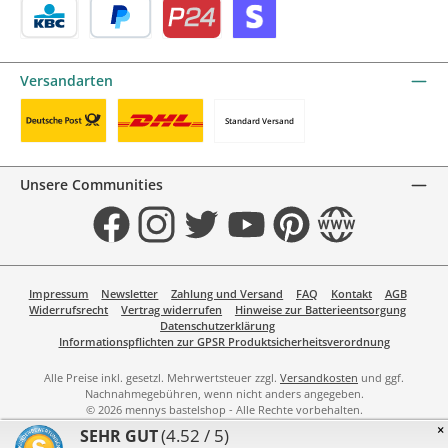
KBC/CBC Payment Button by mollie
PayPal
Przelewy24 by mollie
Online zahlen
Versandarten
Standard Versand
Benutzerdefiniertes Bild 1
Benutzerdefiniertes Bild 2
Unsere Communities
Facebook
Instagram
Twitter
YouTube
Pinterest
Website
Impressum
Newsletter
Zahlung und Versand
FAQ
Kontakt
AGB
Widerrufsrecht
Vertrag widerrufen
Hinweise zur Batterieentsorgung
Datenschutzerklärung
Informationspflichten zur GPSR Produktsicherheitsverordnung
Alle Preise inkl. gesetzl. Mehrwertsteuer zzgl.
Versandkosten
und ggf.
Nachnahmegebühren, wenn nicht anders angegeben.
© 2026 mennys bastelshop - Alle Rechte vorbehalten.
×
(4.52 / 5)
SEHR GUT