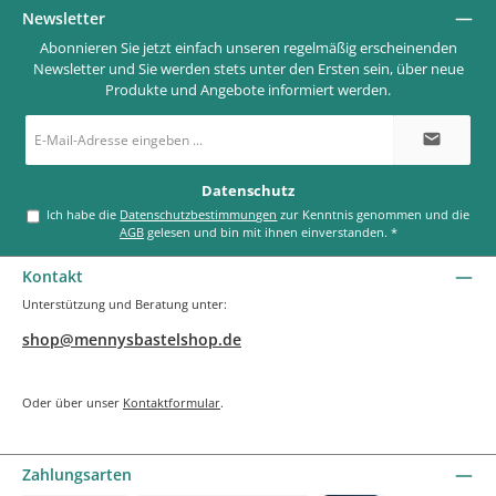
Newsletter
Abonnieren Sie jetzt einfach unseren regelmäßig erscheinenden
Newsletter und Sie werden stets unter den Ersten sein, über neue
Produkte und Angebote informiert werden.
E-
Mail-
Adresse
*
Datenschutz
Ich habe die
Datenschutzbestimmungen
zur Kenntnis genommen und die
AGB
gelesen und bin mit ihnen einverstanden.
*
Kontakt
Unterstützung und Beratung unter:
shop@mennysbastelshop.de
Oder über unser
Kontaktformular
.
Zahlungsarten