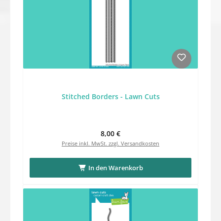
Stitched Borders - Lawn Cuts
Regulärer Preis:
8,00 €
Preise inkl. MwSt. zzgl. Versandkosten
In den Warenkorb