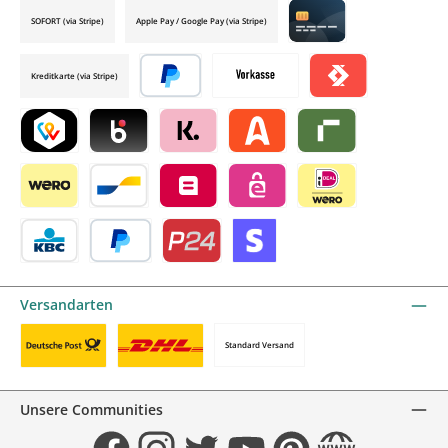
SOFORT (via Stripe)
Apple Pay / Google Pay (via Stripe)
Credit card by mollie
Kreditkarte (via Stripe)
Später bezahlen
Vorkasse
Satispay by mollie
TWINT by mollie
Blik by mollie
Klarna by mollie
Alma by mollie
Riverty by mollie
Wero
Bancontact by mollie
Belfius by mollie
eps by mollie
iDEAL by mollie
KBC/CBC Payment Button by mollie
PayPal
Przelewy24 by mollie
Online zahlen
Versandarten
Standard Versand
Benutzerdefiniertes Bild 1
Benutzerdefiniertes Bild 2
Unsere Communities