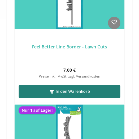
Feel Better Line Border - Lawn Cuts
Regulärer Preis:
7,00 €
Preise inkl. MwSt. zzgl. Versandkosten
In den Warenkorb
Nur 1 auf Lager!