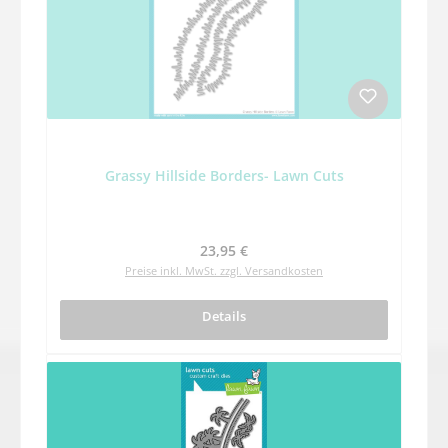
Grassy Hillside Borders- Lawn Cuts
Regulärer Preis:
23,95 €
Preise inkl. MwSt. zzgl. Versandkosten
Details