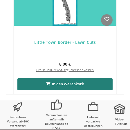
Little Town Border - Lawn Cuts
Regulärer Preis:
8,00 €
Preise inkl. MwSt. zzgl. Versandkosten
In den Warenkorb
Versandkosten
Kostenloser
Liebevoll
außerhalb
Video-
Versand ab 60€
verpackte
Deutschlands ab
Tutorials
Warenwert
Bestellungen
8,50€