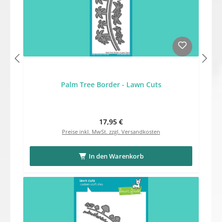
Palm Tree Border - Lawn Cuts
Regulärer Preis:
17,95 €
Preise inkl. MwSt. zzgl. Versandkosten
In den Warenkorb