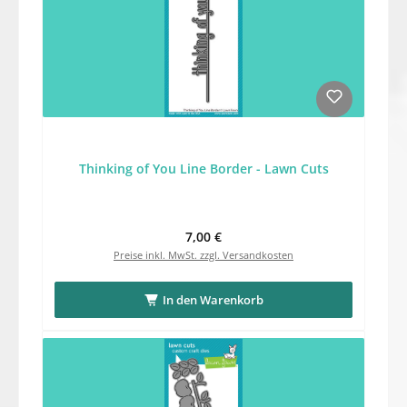
Thinking of You Line Border - Lawn Cuts
Regulärer Preis:
7,00 €
Preise inkl. MwSt. zzgl. Versandkosten
In den Warenkorb