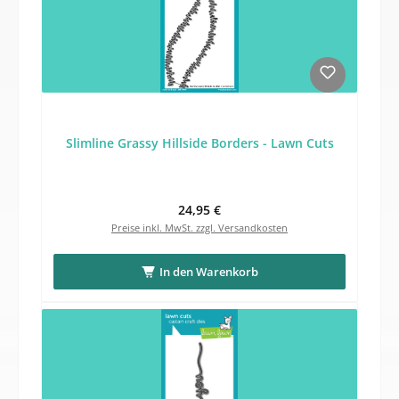
Slimline Grassy Hillside Borders - Lawn Cuts
Regulärer Preis:
24,95 €
Preise inkl. MwSt. zzgl. Versandkosten
In den Warenkorb