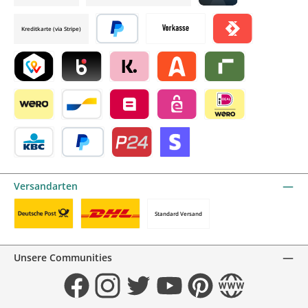
Credit card by mollie
Kreditkarte (via Stripe)
Später bezahlen
Vorkasse
Satispay by mollie
TWINT by mollie
Blik by mollie
Klarna by mollie
Alma by mollie
Riverty by mollie
Wero
Bancontact by mollie
Belfius by mollie
eps by mollie
iDEAL by mollie
KBC/CBC Payment Button by mollie
PayPal
Przelewy24 by mollie
Online zahlen
Versandarten
Standard Versand
Benutzerdefiniertes Bild 1
Benutzerdefiniertes Bild 2
Unsere Communities
Facebook
Instagram
Twitter
YouTube
Pinterest
Website