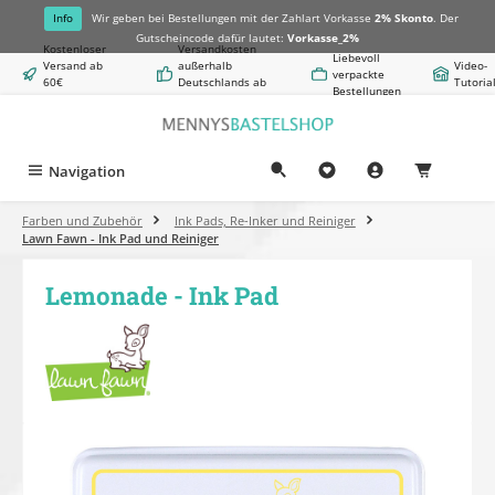
alt springen
Info
Wir geben bei Bestellungen mit der Zahlart Vorkasse
2% Skonto
. Der
Gutscheincode dafür lautet:
Vorkasse_2%
Kostenloser
Versandkosten
Liebevoll
Versand ab
außerhalb
Video-
verpackte
60€
Deutschlands ab
Tutoria
Bestellungen
Warenwert
8,50€
Navigation
0,00 €
Farben und Zubehör
Ink Pads, Re-Inker und Reiniger
Lawn Fawn - Ink Pad und Reiniger
Lemonade - Ink Pad
Bildergalerie überspringen