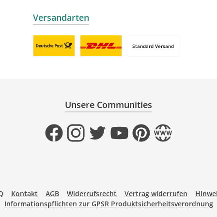
Versandarten
Standard Versand
Benutzerdefiniertes Bild 1
Benutzerdefiniertes Bild 2
Unsere Communities
Facebook
Instagram
Twitter
YouTube
Pinterest
Website
Q
Kontakt
AGB
Widerrufsrecht
Vertrag widerrufen
Hinwei
Informationspflichten zur GPSR Produktsicherheitsverordnung