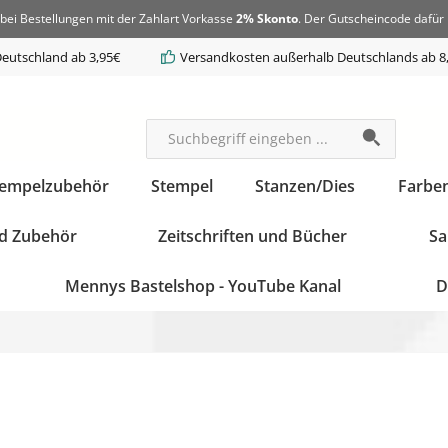
bei Bestellungen mit der Zahlart Vorkasse
2% Skonto
. Der Gutscheincode dafür 
eutschland ab 3,95€
Versandkosten außerhalb Deutschlands ab 8
tempelzubehör
Stempel
Stanzen/Dies
Farbe
d Zubehör
Zeitschriften und Bücher
Sa
Mennys Bastelshop - YouTube Kanal
D