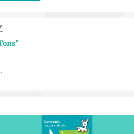
n
Tons"
.