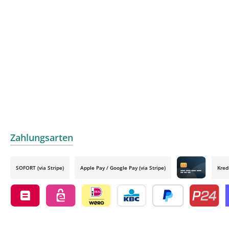
Zahlungsarten
SOFORT (via Stripe)
Apple Pay / Google Pay (via Stripe)
Kred
Credit card by
Belfius by mollie
eps by mollie
iDEAL by mollie
KBC/CBC Payment Button by 
PayPal
Przelewy24
O