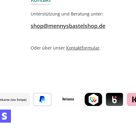
Unterstützung und Beratung unter:
shop@mennysbastelshop.de
Oder über unser
Kontaktformular
.
itkarte (via Stripe)
 mollie
Später bezahlen
Vorkasse
TWINT by mollie
Blik by mollie
Klar
mollie
 by mollie
nline zahlen