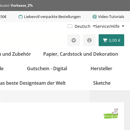
lautet:
Vorkasse_2%
,50€
Liebevoll verpackte Bestellungen
Video-Tutorials
Deutsch
Service/Hilfe
0,00 €
n und Zubehör
Papier, Cardstock und Dekoration
le
Gutschein - Digital
Hersteller
as beste Designteam der Welt
Sketche