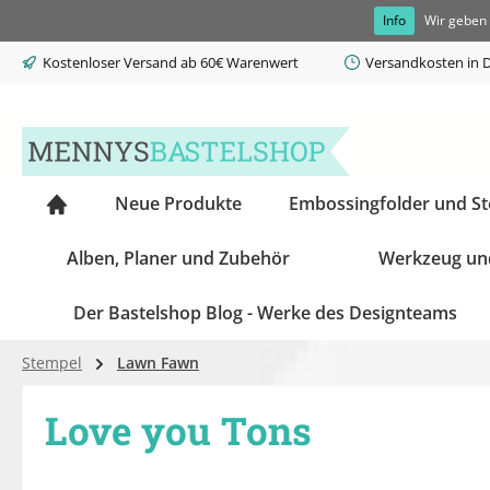
Info
Wir geben 
springen
Zur Hauptnavigation springen
Kostenloser Versand ab 60€ Warenwert
Versandkosten in D
Neue Produkte
Embossingfolder und S
Alben, Planer und Zubehör
Werkzeug un
Der Bastelshop Blog - Werke des Designteams
Stempel
Lawn Fawn
Love you Tons