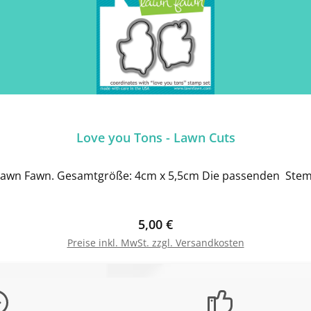
Love you Tons - Lawn Cuts
Lawn Fawn. Gesamtgröße: 4cm x 5,5cm Die passenden Stempel
Regulärer Preis:
5,00 €
Preise inkl. MwSt. zzgl. Versandkosten
In den Warenkorb