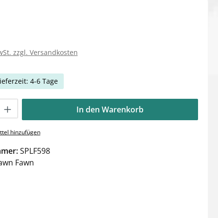
wSt. zzgl. Versandkosten
ieferzeit: 4-6 Tage
Gib den gewünschten Wert ein oder benutze die Schaltflächen um die Anzahl zu e
In den Warenkorb
tel hinzufügen
mmer:
SPLF598
awn Fawn