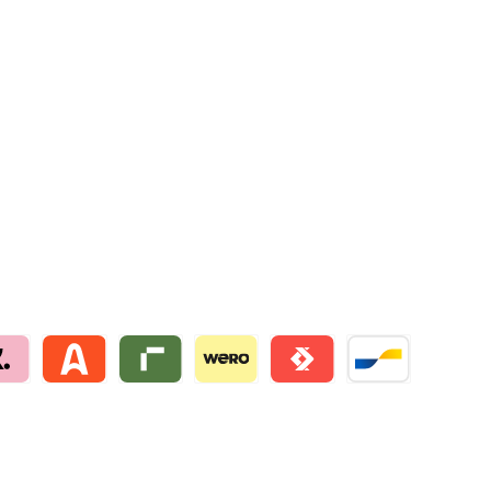
na by mollie
Alma by mollie
Riverty by mollie
Wero
Satispay by mollie
Bancontact by mo