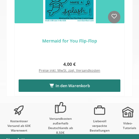
Mermaid for You Flip-Flop
Regulärer Preis:
4,00 €
Preise inkl. MwSt. zzgl. Versandkosten
In den Warenkorb
Versandkosten
Kostenloser
Liebevoll
außerhalb
Video-
Versand ab 60€
verpackte
Deutschlands ab
Tutorials
Warenwert
Bestellungen
8,50€