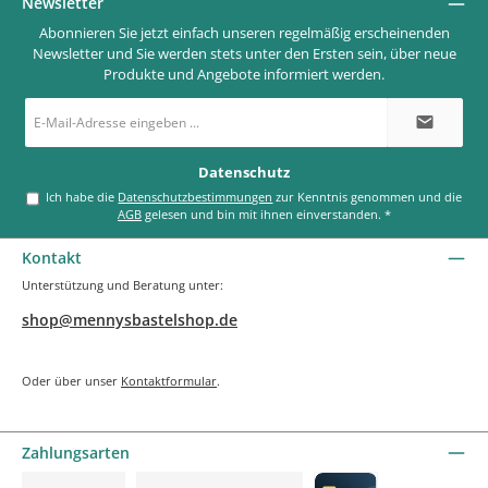
Newsletter
Abonnieren Sie jetzt einfach unseren regelmäßig erscheinenden
Newsletter und Sie werden stets unter den Ersten sein, über neue
Produkte und Angebote informiert werden.
E-
Mail-
Adresse
*
Datenschutz
Ich habe die
Datenschutzbestimmungen
zur Kenntnis genommen und die
AGB
gelesen und bin mit ihnen einverstanden.
*
Kontakt
Unterstützung und Beratung unter:
shop@mennysbastelshop.de
Oder über unser
Kontaktformular
.
Zahlungsarten