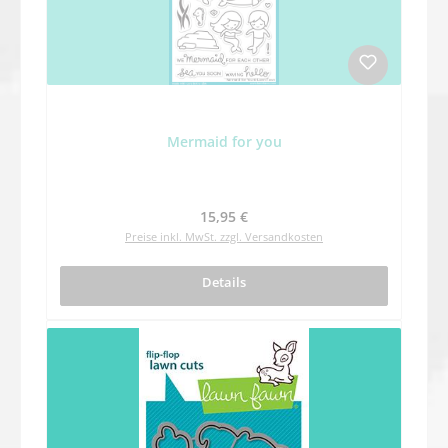
Mermaid for you
Regulärer Preis:
15,95 €
Preise inkl. MwSt. zzgl. Versandkosten
Details