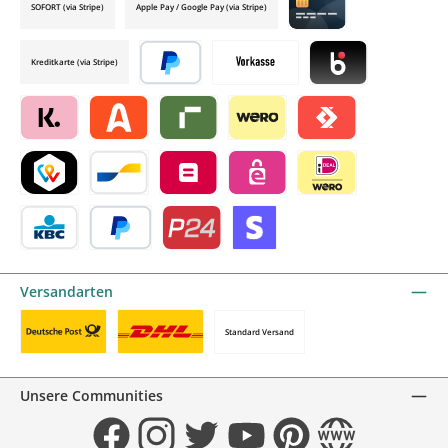
SOFORT (via Stripe)
Apple Pay / Google Pay (via Stripe)
Credit card by mollie
Kreditkarte (via Stripe)
Später bezahlen
Vorkasse
Blik by mollie
Klarna by mollie
Alma by mollie
Riverty by mollie
Wero
Satispay by mollie
TWINT by mollie
Bancontact by mollie
Belfius by mollie
eps by mollie
iDEAL by mollie
KBC/CBC Payment Button by mollie
PayPal
Przelewy24 by mollie
Online zahlen
Versandarten
Standard Versand
Benutzerdefiniertes Bild 1
Benutzerdefiniertes Bild 2
Unsere Communities
Facebook
Instagram
Twitter
YouTube
Pinterest
Website