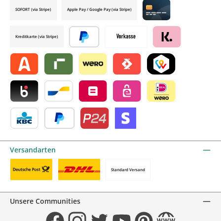
SOFORT (via Stripe)
Apple Pay / Google Pay (via Stripe)
Credit card by mollie
Kreditkarte (via Stripe)
Später bezahlen
Vorkasse
Klarna by mollie
Alma by mollie
Riverty by mollie
Wero
Satispay by mollie
TWINT by mollie
Blik by mollie
Bancontact by mollie
Belfius by mollie
eps by mollie
iDEAL by mollie
KBC/CBC Payment Button by mollie
PayPal
Przelewy24 by mollie
Online zahlen
Versandarten
Standard Versand
Benutzerdefiniertes Bild 1
Benutzerdefiniertes Bild 2
Unsere Communities