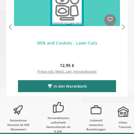
Milk and Cookies - Lawn Cuts
Regulärer Preis:
12,95 €
Preise inkl. MwSt. zzgl. Versandkosten
In den Warenkorb
Versandkosten
Kostenloser
Liebevoll
außerhalb
Video-
Versand ab 60€
verpackte
Deutschlands ab
Tutorials
Warenwert
Bestellungen
8,50€