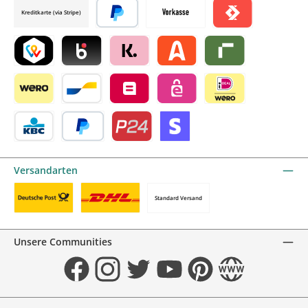
Kreditkarte (via Stripe)
Später bezahlen
Vorkasse
Satispay by mollie
TWINT by mollie
Blik by mollie
Klarna by mollie
Alma by mollie
Riverty by mollie
Wero
Bancontact by mollie
Belfius by mollie
eps by mollie
iDEAL by mollie
KBC/CBC Payment Button by mollie
PayPal
Przelewy24 by mollie
Online zahlen
Versandarten
Standard Versand
Benutzerdefiniertes Bild 1
Benutzerdefiniertes Bild 2
Unsere Communities
Facebook
Instagram
Twitter
YouTube
Pinterest
Website