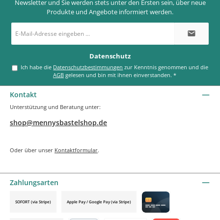
Newsletter und Sie werden stets unter den Ersten sein, über neue
Produkte und Angebote informiert werden.
E-
Mail-
Adresse
*
Datenschutz
Ich habe die
Datenschutzbestimmungen
zur Kenntnis genommen und die
AGB
gelesen und bin mit ihnen einverstanden.
*
Kontakt
Unterstützung und Beratung unter:
shop@mennysbastelshop.de
Oder über unser
Kontaktformular
.
Zahlungsarten
SOFORT (via Stripe)
Apple Pay / Google Pay (via Stripe)
Credit card by mollie