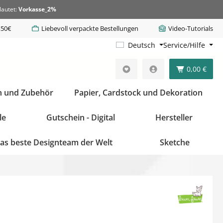
lautet:
Vorkasse_2%
,50€
Liebevoll verpackte Bestellungen
Video-Tutorials
Deutsch
Service/Hilfe
0,00 €
n und Zubehör
Papier, Cardstock und Dekoration
le
Gutschein - Digital
Hersteller
as beste Designteam der Welt
Sketche