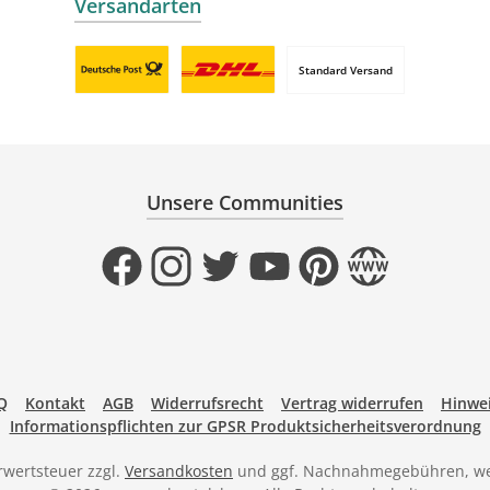
Versandarten
Standard Versand
Benutzerdefiniertes Bild 1
Benutzerdefiniertes Bild 2
Unsere Communities
Facebook
Instagram
Twitter
YouTube
Pinterest
Website
Q
Kontakt
AGB
Widerrufsrecht
Vertrag widerrufen
Hinwei
Informationspflichten zur GPSR Produktsicherheitsverordnung
hrwertsteuer zzgl.
Versandkosten
und ggf. Nachnahmegebühren, we