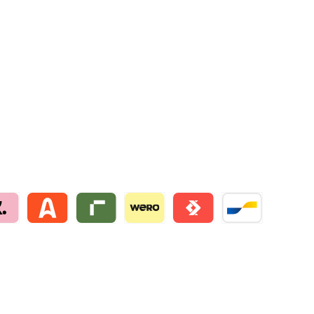
na by mollie
Alma by mollie
Riverty by mollie
Wero
Satispay by mollie
Bancontact by mo