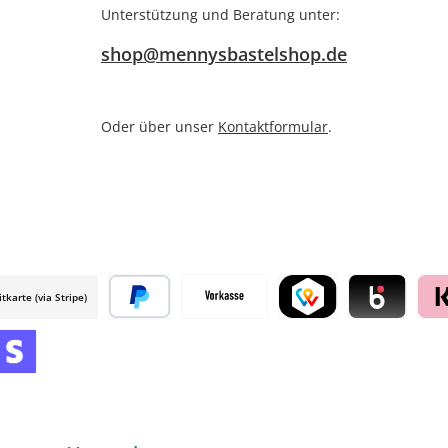
Unterstützung und Beratung unter:
shop@mennysbastelshop.de
Oder über unser
Kontaktformular
.
itkarte (via Stripe)
 mollie
Später bezahlen
Vorkasse
TWINT by mollie
Blik by mollie
Klar
mollie
 by mollie
nline zahlen