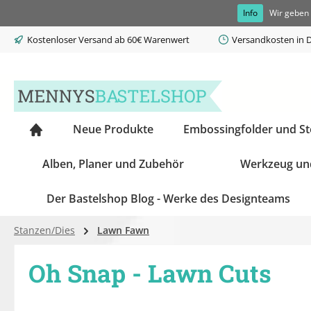
Info
Wir geben 
springen
Zur Hauptnavigation springen
Kostenloser Versand ab 60€ Warenwert
Versandkosten in D
Neue Produkte
Embossingfolder und S
Alben, Planer und Zubehör
Werkzeug un
Der Bastelshop Blog - Werke des Designteams
Stanzen/Dies
Lawn Fawn
Oh Snap - Lawn Cuts