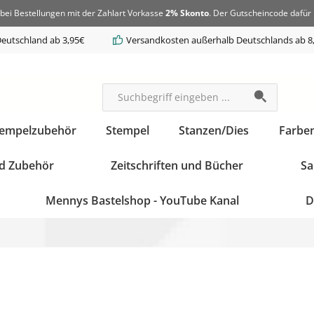
bei Bestellungen mit der Zahlart Vorkasse
2% Skonto
. Der Gutscheincode dafür 
eutschland ab 3,95€
Versandkosten außerhalb Deutschlands ab 8
tempelzubehör
Stempel
Stanzen/Dies
Farbe
d Zubehör
Zeitschriften und Bücher
Sa
Mennys Bastelshop - YouTube Kanal
D