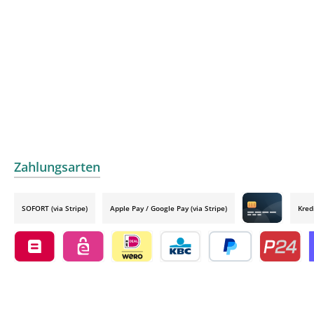
Zahlungsarten
SOFORT (via Stripe)
Apple Pay / Google Pay (via Stripe)
Kred
Credit card by
Belfius by mollie
eps by mollie
iDEAL by mollie
KBC/CBC Payment Button by 
PayPal
Przelewy24
O