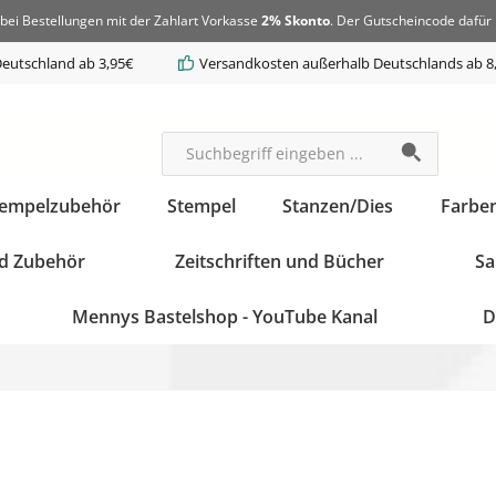
bei Bestellungen mit der Zahlart Vorkasse
2% Skonto
. Der Gutscheincode dafür 
eutschland ab 3,95€
Versandkosten außerhalb Deutschlands ab 8
tempelzubehör
Stempel
Stanzen/Dies
Farbe
d Zubehör
Zeitschriften und Bücher
Sa
Mennys Bastelshop - YouTube Kanal
D