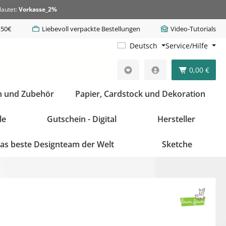
lautet:
Vorkasse_2%
,50€
Liebevoll verpackte Bestellungen
Video-Tutorials
Deutsch
Service/Hilfe
0,00 €
n und Zubehör
Papier, Cardstock und Dekoration
le
Gutschein - Digital
Hersteller
as beste Designteam der Welt
Sketche