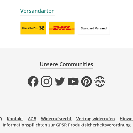
Versandarten
Standard Versand
Benutzerdefiniertes Bild 1
Benutzerdefiniertes Bild 2
Unsere Communities
Facebook
Instagram
Twitter
YouTube
Pinterest
Website
Q
Kontakt
AGB
Widerrufsrecht
Vertrag widerrufen
Hinwei
Informationspflichten zur GPSR Produktsicherheitsverordnung