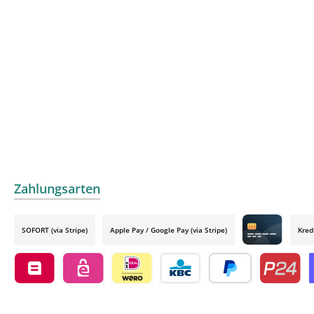
Zahlungsarten
SOFORT (via Stripe)
Apple Pay / Google Pay (via Stripe)
Kred
Credit card by
Belfius by mollie
eps by mollie
iDEAL by mollie
KBC/CBC Payment Button by 
PayPal
Przelewy24
O