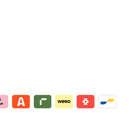
na by mollie
Alma by mollie
Riverty by mollie
Wero
Satispay by mollie
Bancontact by mo