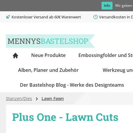
Info
Wir geben 
springen
Zur Hauptnavigation springen
Kostenloser Versand ab 60€ Warenwert
Versandkosten in D
Neue Produkte
Embossingfolder und S
Alben, Planer und Zubehör
Werkzeug un
Der Bastelshop Blog - Werke des Designteams
Stanzen/Dies
Lawn Fawn
Plus One - Lawn Cuts