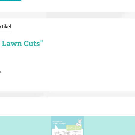
tikel
- Lawn Cuts"
.