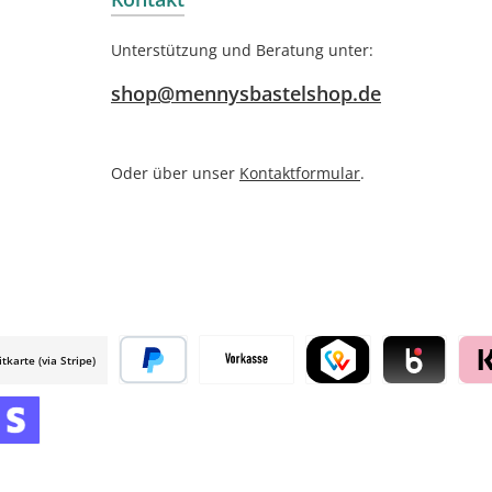
Unterstützung und Beratung unter:
shop@mennysbastelshop.de
Oder über unser
Kontaktformular
.
itkarte (via Stripe)
 mollie
Später bezahlen
Vorkasse
TWINT by mollie
Blik by mollie
Klar
mollie
 by mollie
nline zahlen