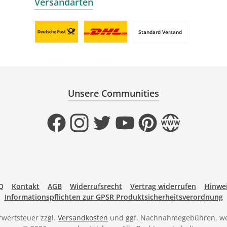
Versandarten
Standard Versand
Benutzerdefiniertes Bild 1
Benutzerdefiniertes Bild 2
Unsere Communities
Facebook
Instagram
Twitter
YouTube
Pinterest
Website
Q
Kontakt
AGB
Widerrufsrecht
Vertrag widerrufen
Hinwei
Informationspflichten zur GPSR Produktsicherheitsverordnung
hrwertsteuer zzgl.
Versandkosten
und ggf. Nachnahmegebühren, we