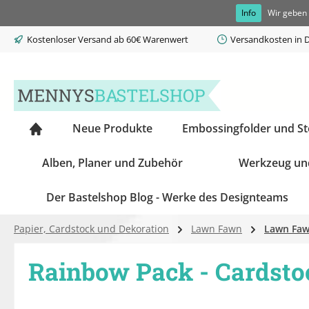
Info
Wir geben 
springen
Zur Hauptnavigation springen
Kostenloser Versand ab 60€ Warenwert
Versandkosten in D
Neue Produkte
Embossingfolder und S
Alben, Planer und Zubehör
Werkzeug un
Der Bastelshop Blog - Werke des Designteams
Papier, Cardstock und Dekoration
Lawn Fawn
Lawn Faw
Rainbow Pack - Cardsto