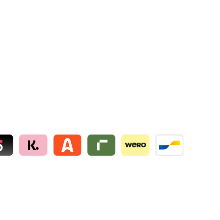
lie
 by mollie
Klarna by mollie
Alma by mollie
Riverty by mollie
Wero
Bancontact by mo