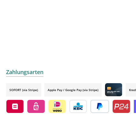
Zahlungsarten
SOFORT (via Stripe)
Apple Pay / Google Pay (via Stripe)
Kred
Credit card by
Belfius by mollie
eps by mollie
iDEAL by mollie
KBC/CBC Payment Button by 
PayPal
Przelewy24
O