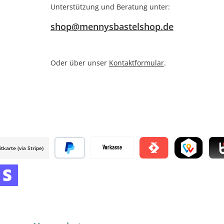
Unterstützung und Beratung unter:
shop@mennysbastelshop.de
Oder über unser
Kontaktformular
.
itkarte (via Stripe)
 mollie
Später bezahlen
Vorkasse
Satispay by mollie
TWINT by mol
Blik
mollie
 by mollie
nline zahlen