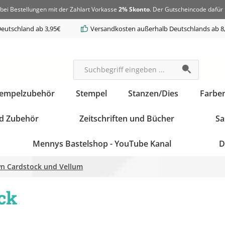
bei Bestellungen mit der Zahlart Vorkasse
2% Skonto
. Der Gutscheincode dafür 
eutschland ab 3,95€
Versandkosten außerhalb Deutschlands ab 8
tempelzubehör
Stempel
Stanzen/Dies
Farbe
d Zubehör
Zeitschriften und Bücher
Sa
Mennys Bastelshop - YouTube Kanal
D
n Cardstock und Vellum
ck