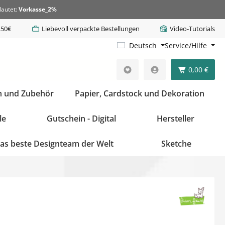
lautet:
Vorkasse_2%
,50€
Liebevoll verpackte Bestellungen
Video-Tutorials
Deutsch
Service/Hilfe
0,00 €
n und Zubehör
Papier, Cardstock und Dekoration
le
Gutschein - Digital
Hersteller
as beste Designteam der Welt
Sketche