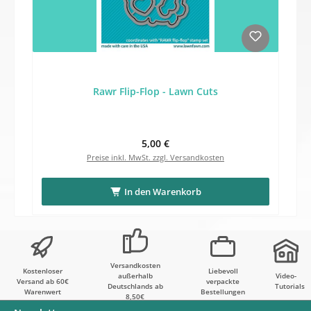
Rawr Flip-Flop - Lawn Cuts
Regulärer Preis:
5,00 €
Preise inkl. MwSt. zzgl. Versandkosten
In den Warenkorb
Versandkosten
Kostenloser
Liebevoll
außerhalb
Video-
Versand ab 60€
verpackte
Deutschlands ab
Tutorials
Warenwert
Bestellungen
8,50€