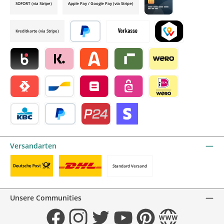
SOFORT (via Stripe)
Apple Pay / Google Pay (via Stripe)
Credit card by mollie
Kreditkarte (via Stripe)
Später bezahlen
Vorkasse
TWINT by mollie
Blik by mollie
Klarna by mollie
Alma by mollie
Riverty by mollie
Wero
Satispay by mollie
Bancontact by mollie
Belfius by mollie
eps by mollie
iDEAL by mollie
KBC/CBC Payment Button by mollie
PayPal
Przelewy24 by mollie
Online zahlen
Versandarten
Standard Versand
Benutzerdefiniertes Bild 1
Benutzerdefiniertes Bild 2
Unsere Communities
Facebook
Instagram
Twitter
YouTube
Pinterest
Website