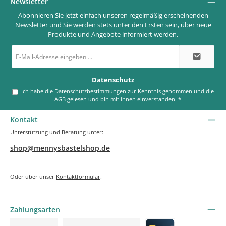
Newsletter
Abonnieren Sie jetzt einfach unseren regelmäßig erscheinenden
Newsletter und Sie werden stets unter den Ersten sein, über neue
Produkte und Angebote informiert werden.
E-
Mail-
Adresse
*
Datenschutz
Ich habe die
Datenschutzbestimmungen
zur Kenntnis genommen und die
AGB
gelesen und bin mit ihnen einverstanden.
*
Kontakt
Unterstützung und Beratung unter:
shop@mennysbastelshop.de
Oder über unser
Kontaktformular
.
Zahlungsarten