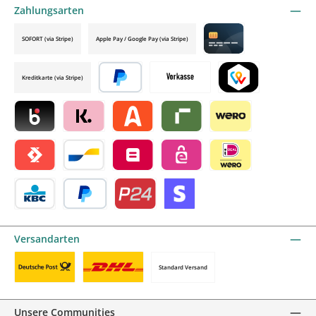
Zahlungsarten
SOFORT (via Stripe)
Apple Pay / Google Pay (via Stripe)
Credit card by mollie
Kreditkarte (via Stripe)
Später bezahlen
Vorkasse
TWINT by mollie
Blik by mollie
Klarna by mollie
Alma by mollie
Riverty by mollie
Wero
Satispay by mollie
Bancontact by mollie
Belfius by mollie
eps by mollie
iDEAL by mollie
KBC/CBC Payment Button by mollie
PayPal
Przelewy24 by mollie
Online zahlen
Versandarten
Standard Versand
Benutzerdefiniertes Bild 1
Benutzerdefiniertes Bild 2
Unsere Communities