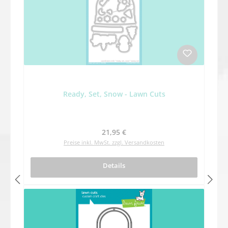
Ready, Set, Snow - Lawn Cuts
Regulärer Preis:
21,95 €
Preise inkl. MwSt. zzgl. Versandkosten
Details