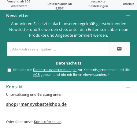
Versand ab 60€
verpackte
Deutschlands ab
Tutorials
Warenwert
Bestellungen
8,50€
Newsletter
Abonnieren Sie jetzt einfach unseren regelmäßig erscheinenden
Newsletter und Sie werden stets unter den Ersten sein, über neue
Produkte und Angebote informiert werden.
E-
Mail-
Adresse
*
Datenschutz
Ich habe die
Datenschutzbestimmungen
zur Kenntnis genommen und die
AGB
gelesen und bin mit ihnen einverstanden.
*
Kontakt
Unterstützung und Beratung unter:
shop@mennysbastelshop.de
Oder über unser
Kontaktformular
.