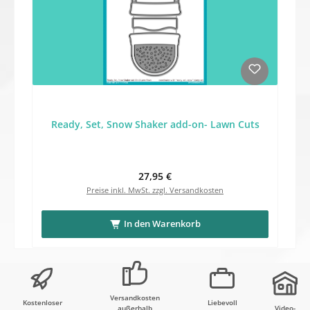
Ready, Set, Snow Shaker add-on- Lawn Cuts
Regulärer Preis:
27,95 €
Preise inkl. MwSt. zzgl. Versandkosten
In den Warenkorb
Versandkosten
Kostenloser
Liebevoll
außerhalb
Video-