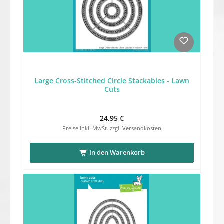
Large Cross-Stitched Circle Stackables - Lawn
Cuts
Regulärer Preis:
24,95 €
Preise inkl. MwSt. zzgl. Versandkosten
In den Warenkorb