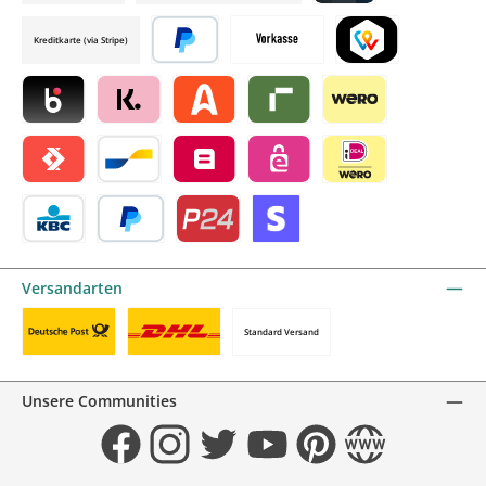
Credit card by mollie
Kreditkarte (via Stripe)
Später bezahlen
Vorkasse
TWINT by mollie
Blik by mollie
Klarna by mollie
Alma by mollie
Riverty by mollie
Wero
Satispay by mollie
Bancontact by mollie
Belfius by mollie
eps by mollie
iDEAL by mollie
KBC/CBC Payment Button by mollie
PayPal
Przelewy24 by mollie
Online zahlen
Versandarten
Standard Versand
Benutzerdefiniertes Bild 1
Benutzerdefiniertes Bild 2
Unsere Communities
Facebook
Instagram
Twitter
YouTube
Pinterest
Website