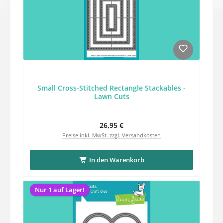
Small Cross-Stitched Rectangle Stackables -
Lawn Cuts
Regulärer Preis:
26,95 €
Preise inkl. MwSt. zzgl. Versandkosten
In den Warenkorb
Nur 1 auf Lager!