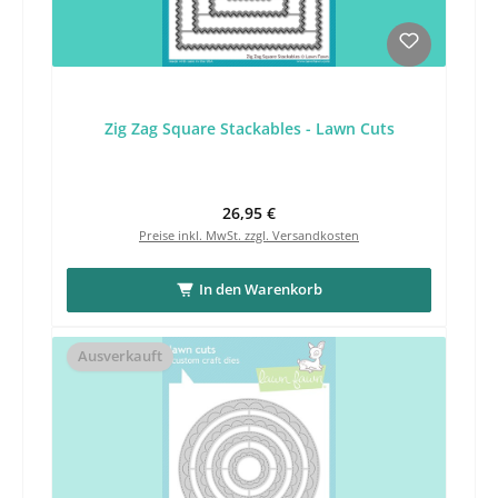
Zig Zag Square Stackables - Lawn Cuts
Regulärer Preis:
26,95 €
Preise inkl. MwSt. zzgl. Versandkosten
In den Warenkorb
Ausverkauft