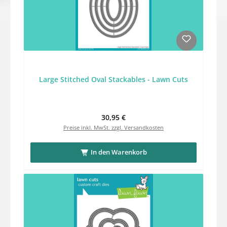
Large Stitched Oval Stackables - Lawn Cuts
Regulärer Preis:
30,95 €
Preise inkl. MwSt. zzgl. Versandkosten
In den Warenkorb