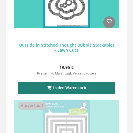
Outside in Stitched Thought Bubble Stackables
- Lawn Cuts
Regulärer Preis:
19,95 €
Preise inkl. MwSt. zzgl. Versandkosten
In den Warenkorb
Ausverkauft