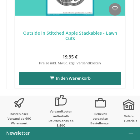
Outside in Stitched Apple Stackables - Lawn
Cuts
Regulärer Preis:
19,95 €
Preise inkl. MwSt. zzgl. Versandkosten
In den Warenkorb
Versandkosten
Kostenloser
Liebevoll
außerhalb
Video-
Versand ab 60€
verpackte
Deutschlands ab
Tutorials
Warenwert
Bestellungen
8,50€
Newsletter