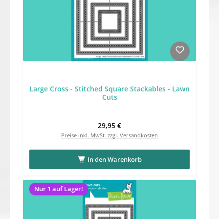
Large Cross - Stitched Square Stackables - Lawn
Cuts
Regulärer Preis:
29,95 €
Preise inkl. MwSt. zzgl. Versandkosten
In den Warenkorb
Nur 1 auf Lager!