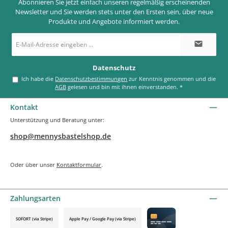
Abonnieren Sie jetzt einfach unseren regelmäßig erscheinenden
Newsletter und Sie werden stets unter den Ersten sein, über neue
Produkte und Angebote informiert werden.
E-
Mail-
Adresse
*
Datenschutz
Ich habe die
Datenschutzbestimmungen
zur Kenntnis genommen und die
AGB
gelesen und bin mit ihnen einverstanden.
*
Kontakt
Unterstützung und Beratung unter:
shop@mennysbastelshop.de
Oder über unser
Kontaktformular
.
Zahlungsarten
SOFORT (via Stripe)
Apple Pay / Google Pay (via Stripe)