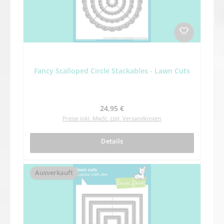
Fancy Scalloped Circle Stackables - Lawn Cuts
Regulärer Preis:
24,95 €
Preise inkl. MwSt. zzgl. Versandkosten
Details
Ausverkauft