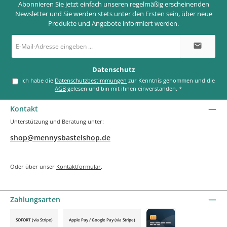
Abonnieren Sie jetzt einfach unseren regelmäßig erscheinenden
Newsletter und Sie werden stets unter den Ersten sein, über neue
Produkte und Angebote informiert werden.
E-
Mail-
Adresse
*
Datenschutz
Ich habe die
Datenschutzbestimmungen
zur Kenntnis genommen und die
AGB
gelesen und bin mit ihnen einverstanden.
*
Kontakt
Unterstützung und Beratung unter:
shop@mennysbastelshop.de
Oder über unser
Kontaktformular
.
Zahlungsarten
SOFORT (via Stripe)
Apple Pay / Google Pay (via Stripe)