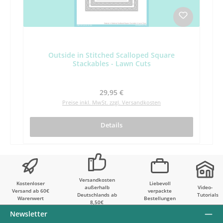
Outside in Stitched Scalloped Square
Stackables - Lawn Cuts
Regulärer Preis:
29,95 €
Preise inkl. MwSt. zzgl. Versandkosten
Details
Versandkosten
Kostenloser
Liebevoll
außerhalb
Video-
Versand ab 60€
verpackte
Deutschlands ab
Tutorials
Warenwert
Bestellungen
8,50€
Newsletter