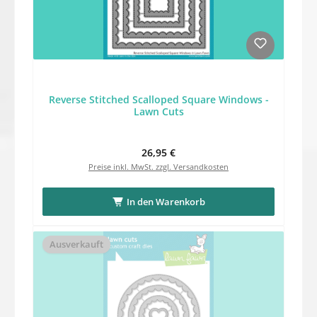
Reverse Stitched Scalloped Square Windows -
Lawn Cuts
Regulärer Preis:
26,95 €
Preise inkl. MwSt. zzgl. Versandkosten
In den Warenkorb
Ausverkauft