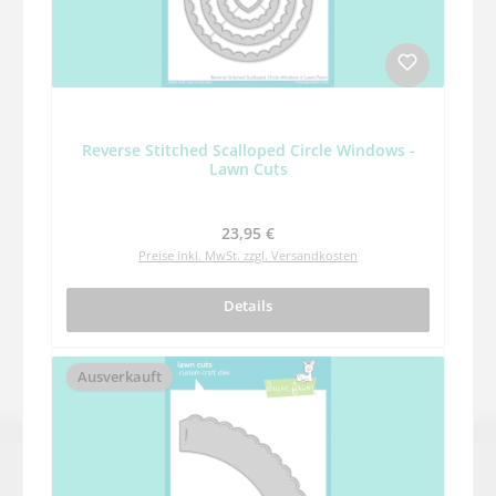
Reverse Stitched Scalloped Circle Windows -
Lawn Cuts
Regulärer Preis:
23,95 €
Preise inkl. MwSt. zzgl. Versandkosten
Details
Ausverkauft