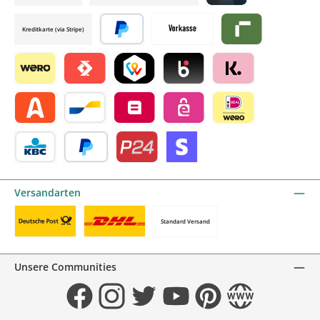
Credit card by mollie
Kreditkarte (via Stripe)
Später bezahlen
Vorkasse
Riverty by mollie
Wero
Satispay by mollie
TWINT by mollie
Blik by mollie
Klarna by mollie
Alma by mollie
Bancontact by mollie
Belfius by mollie
eps by mollie
iDEAL by mollie
KBC/CBC Payment Button by mollie
PayPal
Przelewy24 by mollie
Online zahlen
Versandarten
Standard Versand
Benutzerdefiniertes Bild 1
Benutzerdefiniertes Bild 2
Unsere Communities
Facebook
Instagram
Twitter
YouTube
Pinterest
Website