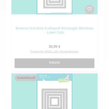
Reverse Stitched Scalloped Rectangle Windows
- Lawn Cuts
Regulärer Preis:
30,95 €
Preise inkl. MwSt. zzgl. Versandkosten
Details
Ausverkauft