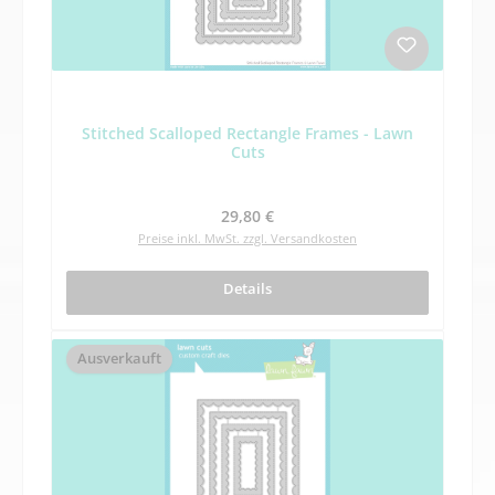
Stitched Scalloped Rectangle Frames - Lawn
Cuts
Regulärer Preis:
29,80 €
Preise inkl. MwSt. zzgl. Versandkosten
Details
Ausverkauft