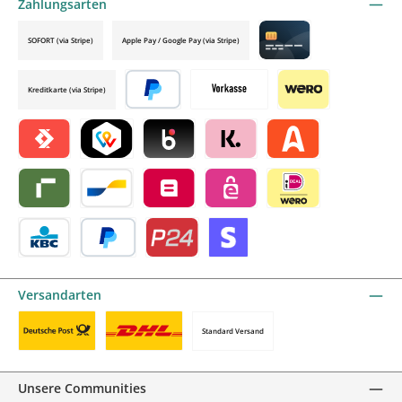
Zahlungsarten
SOFORT (via Stripe)
Apple Pay / Google Pay (via Stripe)
Credit card by mollie
Kreditkarte (via Stripe)
Später bezahlen
Vorkasse
Wero
Satispay by mollie
TWINT by mollie
Blik by mollie
Klarna by mollie
Alma by mollie
Riverty by mollie
Bancontact by mollie
Belfius by mollie
eps by mollie
iDEAL by mollie
KBC/CBC Payment Button by mollie
PayPal
Przelewy24 by mollie
Online zahlen
Versandarten
Standard Versand
Benutzerdefiniertes Bild 1
Benutzerdefiniertes Bild 2
Unsere Communities