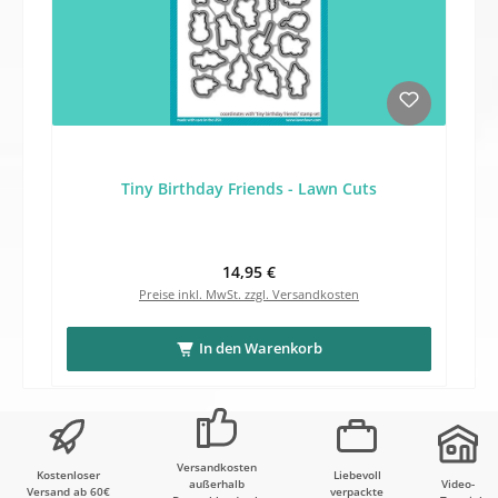
Tiny Birthday Friends - Lawn Cuts
Regulärer Preis:
14,95 €
Preise inkl. MwSt. zzgl. Versandkosten
In den Warenkorb
Versandkosten
Kostenloser
Liebevoll
außerhalb
Video-
Versand ab 60€
verpackte