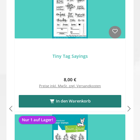
Tiny Tag Sayings
Regulärer Preis:
8,00 €
Preise inkl. MwSt. zzgl. Versandkosten
In den Warenkorb
Nur 1 auf Lager!