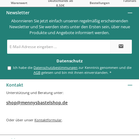
Deutschlands ab
Tutorials
Warenwert
Bestellungen
8,50€
Newsletter
Abonnieren Sie jetzt einfach unseren regelmäßig erscheinenden
Newsletter und Sie werden stets unter den Ersten sein, über neue
Produkte und Angebote informiert werden.
E-
Mail-
Adresse
*
Datenschutz
Ich habe die
Datenschutzbestimmungen
zur Kenntnis genommen und die
AGB
gelesen und bin mit ihnen einverstanden.
*
Kontakt
Unterstützung und Beratung unter:
shop@mennysbastelshop.de
Oder über unser
Kontaktformular
.