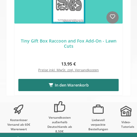
Tiny Gift Box Raccoon and Fox Add-On - Lawn
Cuts
Regulärer Preis:
13,95 €
Preise inkl. MwSt. zzgl. Versandkosten
In den Warenkorb
Versandkosten
Kostenloser
Liebevoll
außerhalb
Video-
Versand ab 60€
verpackte
Deutschlands ab
Tutorials
Warenwert
Bestellungen
8,50€