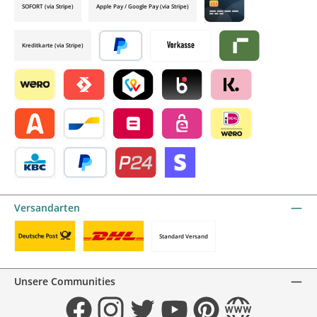
SOFORT (via Stripe)
Apple Pay / Google Pay (via Stripe)
Credit card by mollie
Kreditkarte (via Stripe)
Später bezahlen
Vorkasse
Riverty by mollie
Wero
Satispay by mollie
TWINT by mollie
Blik by mollie
Klarna by mollie
Alma by mollie
Bancontact by mollie
Belfius by mollie
eps by mollie
iDEAL by mollie
KBC/CBC Payment Button by mollie
PayPal
Przelewy24 by mollie
Online zahlen
Versandarten
Standard Versand
Benutzerdefiniertes Bild 1
Benutzerdefiniertes Bild 2
Unsere Communities
Facebook
Instagram
Twitter
YouTube
Pinterest
Website