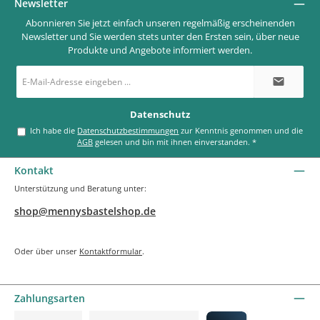
Newsletter
Abonnieren Sie jetzt einfach unseren regelmäßig erscheinenden
Newsletter und Sie werden stets unter den Ersten sein, über neue
Produkte und Angebote informiert werden.
E-
Mail-
Adresse
*
Datenschutz
Ich habe die
Datenschutzbestimmungen
zur Kenntnis genommen und die
AGB
gelesen und bin mit ihnen einverstanden.
*
Kontakt
Unterstützung und Beratung unter:
shop@mennysbastelshop.de
Oder über unser
Kontaktformular
.
Zahlungsarten