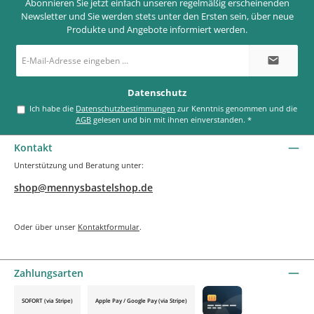
Abonnieren Sie jetzt einfach unseren regelmäßig erscheinenden
Newsletter und Sie werden stets unter den Ersten sein, über neue
Produkte und Angebote informiert werden.
E-
Mail-
Adresse
*
Datenschutz
Ich habe die
Datenschutzbestimmungen
zur Kenntnis genommen und die
AGB
gelesen und bin mit ihnen einverstanden.
*
Kontakt
Unterstützung und Beratung unter:
shop@mennysbastelshop.de
Oder über unser
Kontaktformular
.
Zahlungsarten
SOFORT (via Stripe)
Apple Pay / Google Pay (via Stripe)