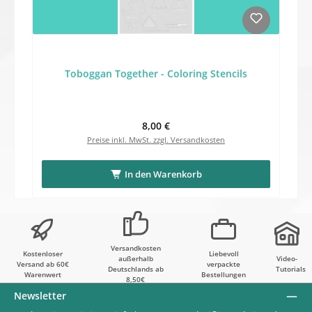
Toboggan Together - Coloring Stencils
Regulärer Preis:
8,00 €
Preise inkl. MwSt. zzgl. Versandkosten
In den Warenkorb
Versandkosten
Kostenloser
Liebevoll
außerhalb
Video-
Versand ab 60€
verpackte
Deutschlands ab
Tutorials
Warenwert
Bestellungen
8,50€
Newsletter