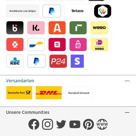
Credit card by mollie
Kreditkarte (via Stripe)
Später bezahlen
Vorkasse
TWINT by mollie
Blik by mollie
Klarna by mollie
Alma by mollie
Riverty by mollie
Wero
Satispay by mollie
Bancontact by mollie
Belfius by mollie
eps by mollie
iDEAL by mollie
KBC/CBC Payment Button by mollie
PayPal
Przelewy24 by mollie
Online zahlen
Versandarten
Standard Versand
Benutzerdefiniertes Bild 1
Benutzerdefiniertes Bild 2
Unsere Communities
Facebook
Instagram
Twitter
YouTube
Pinterest
Website