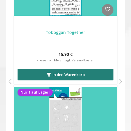
Toboggan Together
Regulärer Preis:
15,90 €
Preise inkl. MwSt. zzgl. Versandkosten
In den Warenkorb
Nur 1 auf Lager!