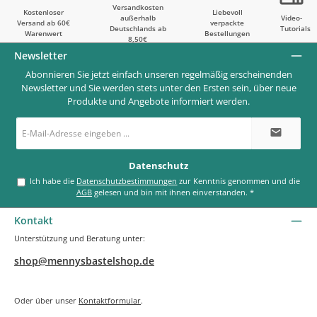
Versandkosten
Kostenloser
Liebevoll
außerhalb
Video-
Versand ab 60€
verpackte
Deutschlands ab
Tutorials
Warenwert
Bestellungen
8,50€
Newsletter
Abonnieren Sie jetzt einfach unseren regelmäßig erscheinenden
Newsletter und Sie werden stets unter den Ersten sein, über neue
Produkte und Angebote informiert werden.
E-
Mail-
Adresse
*
Datenschutz
Ich habe die
Datenschutzbestimmungen
zur Kenntnis genommen und die
AGB
gelesen und bin mit ihnen einverstanden.
*
Kontakt
Unterstützung und Beratung unter:
shop@mennysbastelshop.de
Oder über unser
Kontaktformular
.