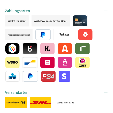
Zahlungsarten
SOFORT (via Stripe)
Apple Pay / Google Pay (via Stripe)
Credit card by mollie
Kreditkarte (via Stripe)
Später bezahlen
Vorkasse
Satispay by mollie
TWINT by mollie
Blik by mollie
Klarna by mollie
Alma by mollie
Riverty by mollie
Wero
Bancontact by mollie
Belfius by mollie
eps by mollie
iDEAL by mollie
KBC/CBC Payment Button by mollie
PayPal
Przelewy24 by mollie
Online zahlen
Versandarten
Standard Versand
Benutzerdefiniertes Bild 1
Benutzerdefiniertes Bild 2