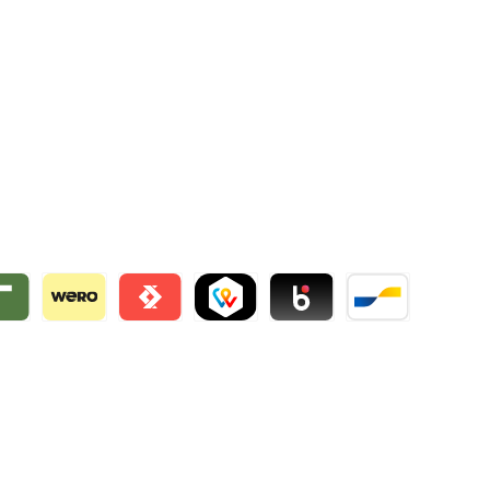
ie
rty by mollie
Wero
Satispay by mollie
TWINT by mollie
Blik by mollie
Bancontact by mo