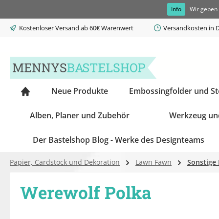
Info
Wir geben 
springen
Zur Hauptnavigation springen
Kostenloser Versand ab 60€ Warenwert
Versandkosten in D
Neue Produkte
Embossingfolder und S
Alben, Planer und Zubehör
Werkzeug un
Der Bastelshop Blog - Werke des Designteams
Papier, Cardstock und Dekoration
Lawn Fawn
Sonstige
Werewolf Polka