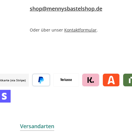
shop@mennysbastelshop.de
Oder über unser
Kontaktformular
.
itkarte (via Stripe)
 mollie
Später bezahlen
Vorkasse
Klarna by mollie
Alma by moll
Rive
mollie
 by mollie
nline zahlen
Versandarten