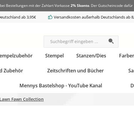
bei Bestellungen mit der Zahlart Vorkasse
2% Skonto
. Der Gutscheincode dafür 
eutschland ab 3,95€
Versandkosten außerhalb Deutschlands ab 8
tempelzubehör
Stempel
Stanzen/Dies
Farbe
d Zubehör
Zeitschriften und Bücher
Sa
Mennys Bastelshop - YouTube Kanal
D
 Lawn Fawn Collection