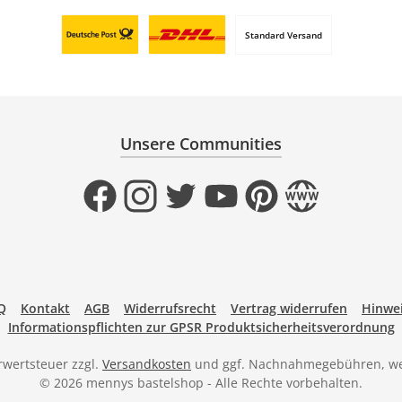
Standard Versand
Benutzerdefiniertes Bild 1
Benutzerdefiniertes Bild 2
Unsere Communities
Facebook
Instagram
Twitter
YouTube
Pinterest
Website
Q
Kontakt
AGB
Widerrufsrecht
Vertrag widerrufen
Hinwei
Informationspflichten zur GPSR Produktsicherheitsverordnung
hrwertsteuer zzgl.
Versandkosten
und ggf. Nachnahmegebühren, we
© 2026 mennys bastelshop - Alle Rechte vorbehalten.