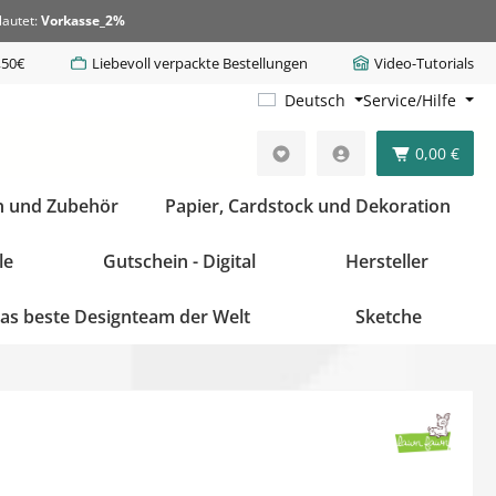
lautet:
Vorkasse_2%
,50€
Liebevoll verpackte Bestellungen
Video-Tutorials
Deutsch
Service/Hilfe
0,00 €
n und Zubehör
Papier, Cardstock und Dekoration
le
Gutschein - Digital
Hersteller
as beste Designteam der Welt
Sketche