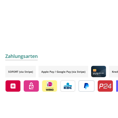
Zahlungsarten
SOFORT (via Stripe)
Apple Pay / Google Pay (via Stripe)
Kred
Credit card by
Belfius by mollie
eps by mollie
iDEAL by mollie
KBC/CBC Payment Button by 
PayPal
Przelewy24
O