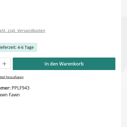
wSt. zzgl. Versandkosten
ieferzeit: 4-6 Tage
Gib den gewünschten Wert ein oder benutze die Schaltflächen um die Anzahl zu e
In den Warenkorb
tel hinzufügen
mmer:
PPLF943
awn Fawn