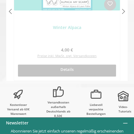
Winter Alpaca
Regulärer Preis:
4,00 €
Preise inkl. MwSt. zzgl. Versandkosten
Details
Versandkosten
Kostenloser
Liebevoll
außerhalb
Video-
Versand ab 60€
verpackte
Deutschlands ab
Tutorials
Warenwert
Bestellungen
8,50€
Newsletter
Abonnieren Sie jetzt einfach unseren regelmäßig erscheinenden