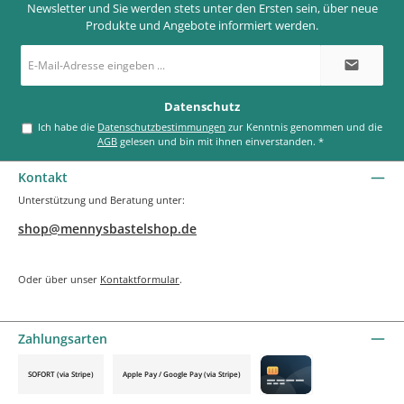
Newsletter und Sie werden stets unter den Ersten sein, über neue
Produkte und Angebote informiert werden.
E-
Mail-
Adresse
*
Datenschutz
Ich habe die
Datenschutzbestimmungen
zur Kenntnis genommen und die
AGB
gelesen und bin mit ihnen einverstanden.
*
Kontakt
Unterstützung und Beratung unter:
shop@mennysbastelshop.de
Oder über unser
Kontaktformular
.
Zahlungsarten
SOFORT (via Stripe)
Apple Pay / Google Pay (via Stripe)
Credit card by mollie