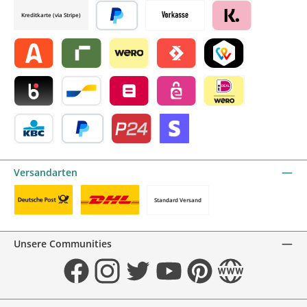
Kreditkarte (via Stripe)
Später bezahlen
Vorkasse
Klarna by mollie
Alma by mollie
Riverty by mollie
Wero
Satispay by mollie
TWINT by mollie
Blik by mollie
Bancontact by mollie
Belfius by mollie
eps by mollie
iDEAL by mollie
KBC/CBC Payment Button by mollie
PayPal
Przelewy24 by mollie
Online zahlen
Versandarten
Standard Versand
Benutzerdefiniertes Bild 1
Benutzerdefiniertes Bild 2
Unsere Communities
Facebook
Instagram
Twitter
YouTube
Pinterest
Website