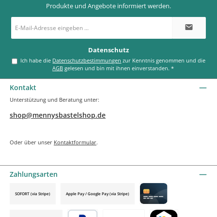
Produkte und Angebote informiert werden.
E-
Mail-
Adresse
*
Datenschutz
Ich habe die
Datenschutzbestimmungen
zur Kenntnis genommen und die
AGB
gelesen und bin mit ihnen einverstanden.
*
Kontakt
Unterstützung und Beratung unter:
shop@mennysbastelshop.de
Oder über unser
Kontaktformular
.
Zahlungsarten
SOFORT (via Stripe)
Apple Pay / Google Pay (via Stripe)
Credit card by mollie