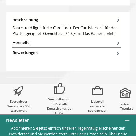
Beschreibung
Säure- und ligninfreier Cardstock. Der Cardstock ist für den
Plotter geeignet. Gewicht: ca. 240g/qm. Das Papier…
Mehr
Hersteller
Bewertungen
Versandkosten
Kostenloser
Liebevoll
außerhalb
Video-
Versand ab 60€
verpackte
Deutschlands ab
Tutorials
Warenwert
Bestellungen
8,50€
Newsletter
Abonnieren Sie jetzt einfach unseren regelmäßig erscheinenden
Newsletter und Sie werden stets unter den Ersten sein, über neue