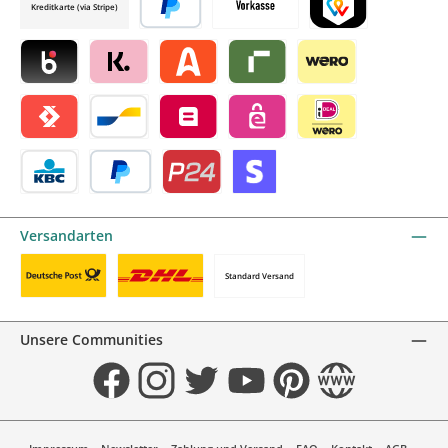
Kreditkarte (via Stripe)
Später bezahlen
Vorkasse
TWINT by mollie
Blik by mollie
Klarna by mollie
Alma by mollie
Riverty by mollie
Wero
Satispay by mollie
Bancontact by mollie
Belfius by mollie
eps by mollie
iDEAL by mollie
KBC/CBC Payment Button by mollie
PayPal
Przelewy24 by mollie
Online zahlen
Versandarten
Standard Versand
Benutzerdefiniertes Bild 1
Benutzerdefiniertes Bild 2
Unsere Communities
Facebook
Instagram
Twitter
YouTube
Pinterest
Website