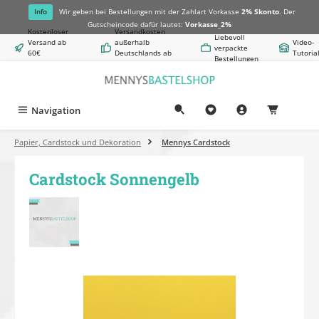
alt springen
Info
Wir geben bei Bestellungen mit der Zahlart Vorkasse
2% Skonto
. Der
Gutscheincode dafür lautet:
Vorkasse_2%
Kostenloser
Versandkosten
Liebevoll
Versand ab
außerhalb
Video-
verpackte
60€
Deutschlands ab
Tutoria
Bestellungen
Warenwert
8,50€
Navigation
0,00 €
Papier, Cardstock und Dekoration
Mennys Cardstock
Cardstock Sonnengelb
Bildergalerie überspringen