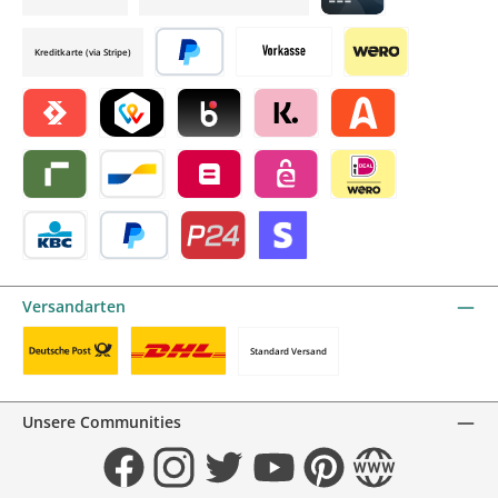
Credit card by mollie
Kreditkarte (via Stripe)
Später bezahlen
Vorkasse
Wero
Satispay by mollie
TWINT by mollie
Blik by mollie
Klarna by mollie
Alma by mollie
Riverty by mollie
Bancontact by mollie
Belfius by mollie
eps by mollie
iDEAL by mollie
KBC/CBC Payment Button by mollie
PayPal
Przelewy24 by mollie
Online zahlen
Versandarten
Standard Versand
Benutzerdefiniertes Bild 1
Benutzerdefiniertes Bild 2
Unsere Communities
Facebook
Instagram
Twitter
YouTube
Pinterest
Website