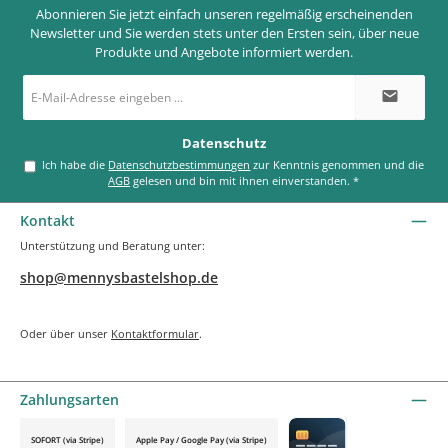
Abonnieren Sie jetzt einfach unseren regelmäßig erscheinenden
Newsletter und Sie werden stets unter den Ersten sein, über neue
Produkte und Angebote informiert werden.
E-
Mail-
Adresse
*
Datenschutz
Ich habe die
Datenschutzbestimmungen
zur Kenntnis genommen und die
AGB
gelesen und bin mit ihnen einverstanden.
*
Kontakt
Unterstützung und Beratung unter:
shop@mennysbastelshop.de
Oder über unser
Kontaktformular
.
Zahlungsarten
SOFORT (via Stripe)
Apple Pay / Google Pay (via Stripe)