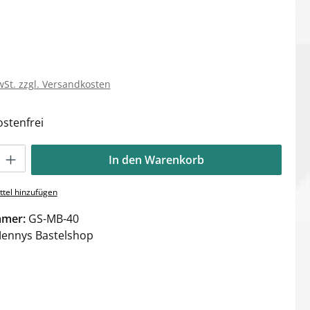
wSt. zzgl. Versandkosten
stenfrei
Gib den gewünschten Wert ein oder benutze die Schaltflächen um die Anzahl zu e
In den Warenkorb
tel hinzufügen
mmer:
GS-MB-40
ennys Bastelshop