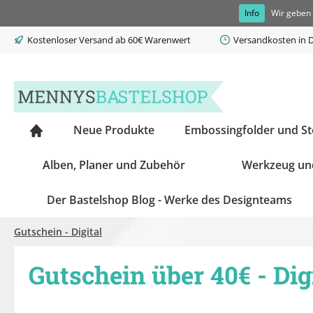
Info
Wir geben 
springen
Zur Hauptnavigation springen
Kostenloser Versand ab 60€ Warenwert
Versandkosten in D
Neue Produkte
Embossingfolder und S
Alben, Planer und Zubehör
Werkzeug un
Der Bastelshop Blog - Werke des Designteams
Gutschein - Digital
Gutschein über 40€ - Dig