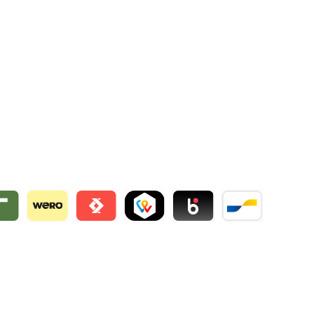
ie
rty by mollie
Wero
Satispay by mollie
TWINT by mollie
Blik by mollie
Bancontact by mo