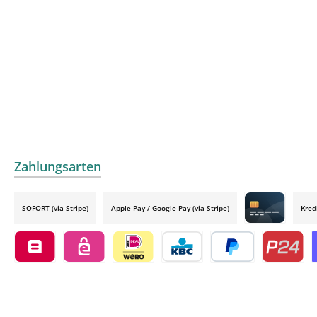
Zahlungsarten
SOFORT (via Stripe)
Apple Pay / Google Pay (via Stripe)
Kred
Credit card by
Belfius by mollie
eps by mollie
iDEAL by mollie
KBC/CBC Payment Button by 
PayPal
Przelewy24
O