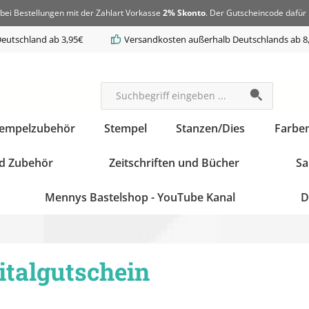
bei Bestellungen mit der Zahlart Vorkasse
2% Skonto
. Der Gutscheincode dafür 
eutschland ab 3,95€
Versandkosten außerhalb Deutschlands ab 8
tempelzubehör
Stempel
Stanzen/Dies
Farbe
d Zubehör
Zeitschriften und Bücher
Sa
Mennys Bastelshop - YouTube Kanal
D
italgutschein