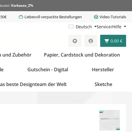
lautet:
Vorkasse_2%
,50€
Liebevoll verpackte Bestellungen
Video-Tutorials
Deutsch
Service/Hilfe
0,00 €
n und Zubehör
Papier, Cardstock und Dekoration
le
Gutschein - Digital
Hersteller
as beste Designteam der Welt
Sketche