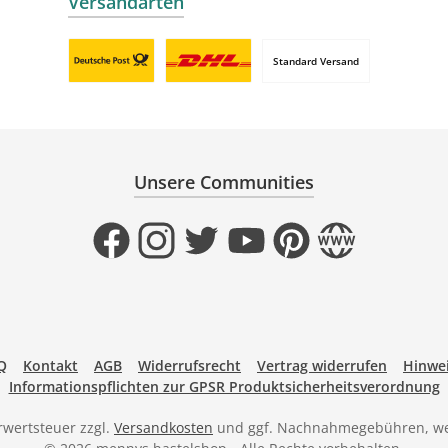
Versandarten
Standard Versand
Benutzerdefiniertes Bild 1
Benutzerdefiniertes Bild 2
Unsere Communities
Facebook
Instagram
Twitter
YouTube
Pinterest
Website
Q
Kontakt
AGB
Widerrufsrecht
Vertrag widerrufen
Hinwei
Informationspflichten zur GPSR Produktsicherheitsverordnung
hrwertsteuer zzgl.
Versandkosten
und ggf. Nachnahmegebühren, we