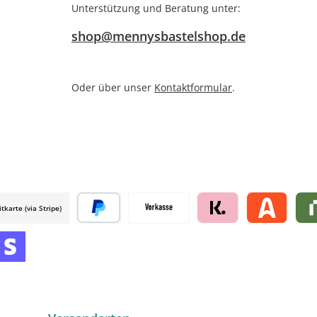
Unterstützung und Beratung unter:
shop@mennysbastelshop.de
Oder über unser
Kontaktformular
.
itkarte (via Stripe)
 mollie
Später bezahlen
Vorkasse
Klarna by mollie
Alma by moll
Rive
mollie
 by mollie
nline zahlen