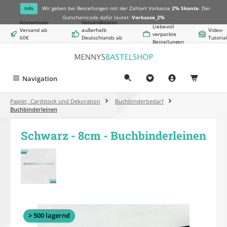
alt springen
Info
Wir geben bei Bestellungen mit der Zahlart Vorkasse
2% Skonto
. Der
Gutscheincode dafür lautet:
Vorkasse_2%
Kostenloser
Versandkosten
Liebevoll
Versand ab
außerhalb
Video-
verpackte
60€
Deutschlands ab
Tutoria
Bestellungen
Warenwert
8,50€
Navigation
0,00 €
Papier, Cardstock und Dekoration
Buchbinderbedarf
Buchbinderleinen
Schwarz - 8cm - Buchbinderleinen
Bildergalerie überspringen
> 500 lagernd