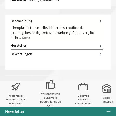
Beschreibung
Filmoplast T ist ein selbstklebendes Textilband. -
alterungsbeständig - mit Naturfarben gefärbt - vergilbt
nicht…
Mehr
Hersteller
Bewertungen
Versandkosten
Kostenloser
Liebevoll
außerhalb
Video-
Versand ab 60€
verpackte
Deutschlands ab
Tutorials
Warenwert
Bestellungen
8,50€
Newsletter