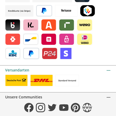
Credit card by mollie
Kreditkarte (via Stripe)
Später bezahlen
Vorkasse
TWINT by mollie
Blik by mollie
Klarna by mollie
Alma by mollie
Riverty by mollie
Wero
Satispay by mollie
Bancontact by mollie
Belfius by mollie
eps by mollie
iDEAL by mollie
KBC/CBC Payment Button by mollie
PayPal
Przelewy24 by mollie
Online zahlen
Versandarten
Standard Versand
Benutzerdefiniertes Bild 1
Benutzerdefiniertes Bild 2
Unsere Communities
Facebook
Instagram
Twitter
YouTube
Pinterest
Website