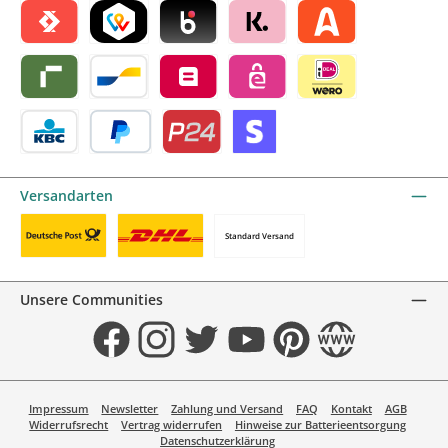
Satispay by mollie
TWINT by mollie
Blik by mollie
Klarna by mollie
Alma by mollie
Riverty by mollie
Bancontact by mollie
Belfius by mollie
eps by mollie
iDEAL by mollie
KBC/CBC Payment Button by mollie
PayPal
Przelewy24 by mollie
Online zahlen
Versandarten
Standard Versand
Benutzerdefiniertes Bild 1
Benutzerdefiniertes Bild 2
Unsere Communities
Facebook
Instagram
Twitter
YouTube
Pinterest
Website
Impressum
Newsletter
Zahlung und Versand
FAQ
Kontakt
AGB
Widerrufsrecht
Vertrag widerrufen
Hinweise zur Batterieentsorgung
Datenschutzerklärung