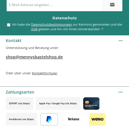
E-
Mail-
Adresse
*
Datenschutz
Ich habe die
Datenschutzbestimmungen
zur Kenntnis genommen und die
AGB
gelesen und bin mit ihnen einverstanden.
*
Kontakt
Unterstützung und Beratung unter:
shop@mennysbastelshop.de
Oder über unser
Kontaktformular
.
Zahlungsarten
SOFORT (via Stripe)
Apple Pay / Google Pay (via Stripe)
Credit card by mollie
Kreditkarte (via Stripe)
Später bezahlen
Vorkasse
Wero