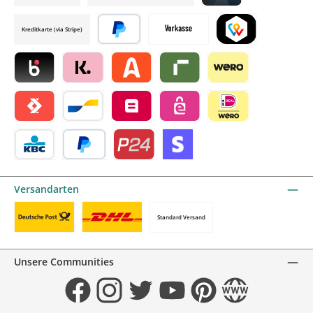
Credit card by mollie
Kreditkarte (via Stripe)
Später bezahlen
Vorkasse
TWINT by mollie
Blik by mollie
Klarna by mollie
Alma by mollie
Riverty by mollie
Wero
Satispay by mollie
Bancontact by mollie
Belfius by mollie
eps by mollie
iDEAL by mollie
KBC/CBC Payment Button by mollie
PayPal
Przelewy24 by mollie
Online zahlen
Versandarten
Standard Versand
Benutzerdefiniertes Bild 1
Benutzerdefiniertes Bild 2
Unsere Communities
Facebook
Instagram
Twitter
YouTube
Pinterest
Website