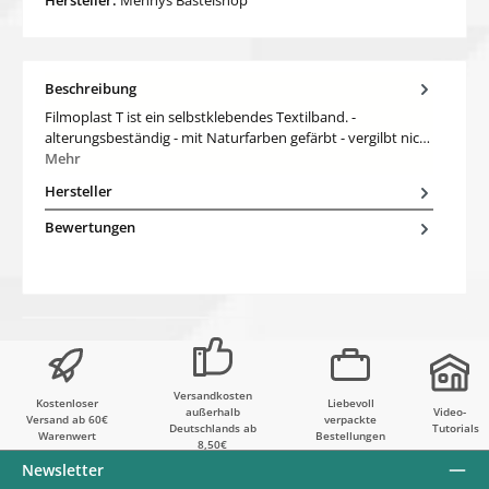
Beschreibung
Filmoplast T ist ein selbstklebendes Textilband. -
alterungsbeständig - mit Naturfarben gefärbt - vergilbt nic…
Mehr
Hersteller
Bewertungen
Versandkosten
Kostenloser
Liebevoll
außerhalb
Video-
Versand ab 60€
verpackte
Deutschlands ab
Tutorials
Warenwert
Bestellungen
8,50€
Newsletter