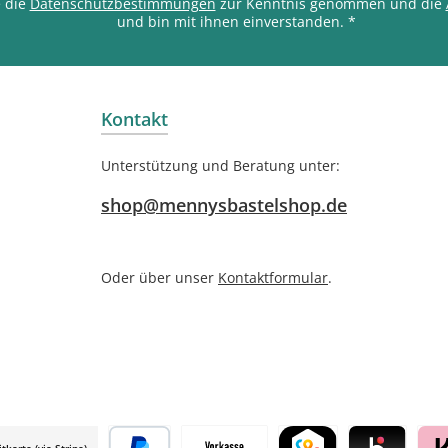
e die
Datenschutzbestimmungen
zur Kenntnis genommen und die
und bin mit ihnen einverstanden.
*
Kontakt
Unterstützung und Beratung unter:
shop@mennysbastelshop.de
Oder über unser
Kontaktformular
.
itkarte (via Stripe)