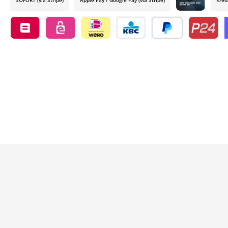
Credit card by
Belfius by mollie
eps by mollie
iDEAL by mollie
KBC/CBC Payment Button by 
PayPal
Przelewy24
O