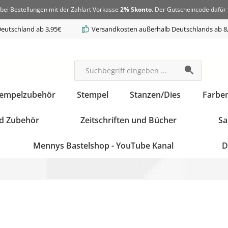
bei Bestellungen mit der Zahlart Vorkasse
2% Skonto
. Der Gutscheincode dafür 
eutschland ab 3,95€
Versandkosten außerhalb Deutschlands ab 8
tempelzubehör
Stempel
Stanzen/Dies
Farbe
d Zubehör
Zeitschriften und Bücher
Sa
Mennys Bastelshop - YouTube Kanal
D