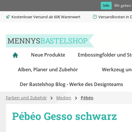
Info
Wir geben 
springen
Zur Hauptnavigation springen
Kostenloser Versand ab 60€ Warenwert
Versandkosten in D
Neue Produkte
Embossingfolder und S
Alben, Planer und Zubehör
Werkzeug un
Der Bastelshop Blog - Werke des Designteams
Farben und Zubehör
Medien
Pébéo
Pébéo Gesso schwarz