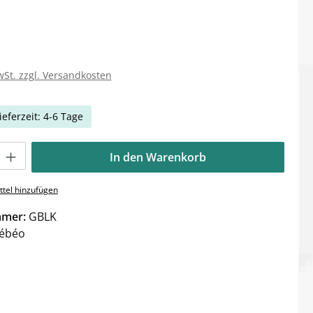
wSt. zzgl. Versandkosten
ieferzeit: 4-6 Tage
Gib den gewünschten Wert ein oder benutze die Schaltflächen um die Anzahl zu e
In den Warenkorb
tel hinzufügen
mmer:
GBLK
ébéo