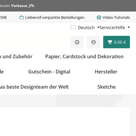
lautet:
Vorkasse_2%
,50€
Liebevoll verpackte Bestellungen
Video-Tutorials
Deutsch
Service/Hilfe
0,00 €
n und Zubehör
Papier, Cardstock und Dekoration
le
Gutschein - Digital
Hersteller
as beste Designteam der Welt
Sketche