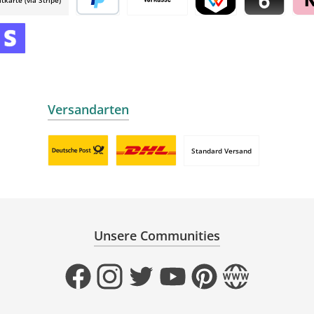
 mollie
Später bezahlen
Vorkasse
TWINT by mollie
Blik by mollie
Klar
mollie
 by mollie
nline zahlen
Versandarten
Standard Versand
Benutzerdefiniertes Bild 1
Benutzerdefiniertes Bild 2
Unsere Communities
Facebook
Instagram
Twitter
YouTube
Pinterest
Website